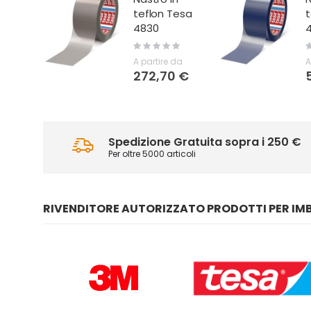
Tesa
teflon Tesa
r
4820
v
Rating:
R
0%
 da
A partire da
A
0 €
545,35 €
Spedizione Gratuita sopra i 250 €
Per oltre 5000 articoli
RIVENDITORE AUTORIZZATO PRODOTTI PER IM