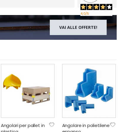
4,0
/5
VAI ALLE OFFERTE!
Angolari per pallet in
Angolare in polietilene
plastica
espanso