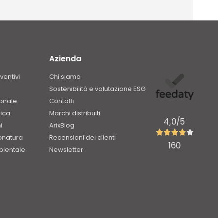
Azienda
ventivi
Chi siamo
Sostenibilità e valutazione ESG
ionale
Contatti
ica
Marchi distribuiti
4,0
/5
i
ArixBlog
onatura
Recensioni dei clienti
160
bientale
Newsletter