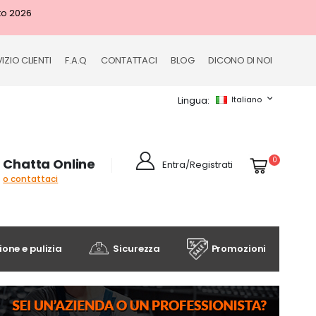
to 2026
IZIO CLIENTI
F.A.Q
CONTATTACI
BLOG
DICONO DI NOI
Lingua
Italiano
Cart
elementi
0
Chatta Online
Entra/Registrati
o contattaci
one e pulizia
Sicurezza
Promozioni