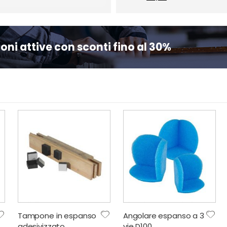
oni attive con sconti fino al 30%
Tampone in espanso
Angolare espanso a 3
adesivizzato
vie D100