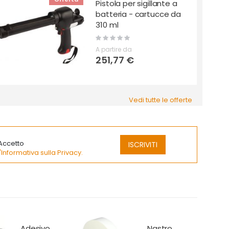
Pistola per sigillante a
batteria - cartucce da
310 ml
Rating:
0%
A partire da
251,77 €
Vedi tutte le offerte
Accetto
ISCRIVITI
l'Informativa sulla Privacy.
Nastro
Loctite SI 176