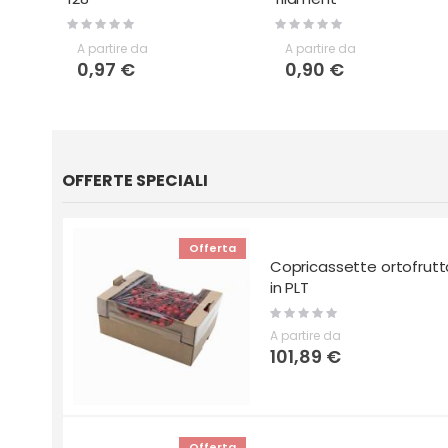
Rating:
Rating:
0%
0%
A partire da
A partire da
0,97 €
0,90 €
OFFERTE SPECIALI
Offerta
Copricassette ortofrutt
in PLT
Rating:
0%
A partire da
101,89 €
Offerta