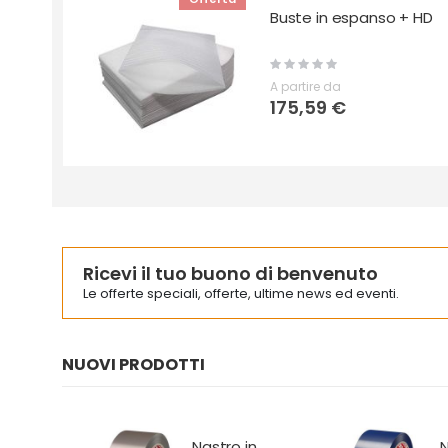
Buste in espanso + HD
Rating:
0%
A partire da
175,59 €
Ricevi il tuo buono di benvenuto
Le offerte speciali, offerte, ultime news ed eventi.
NUOVI PRODOTTI
in
Nastro in