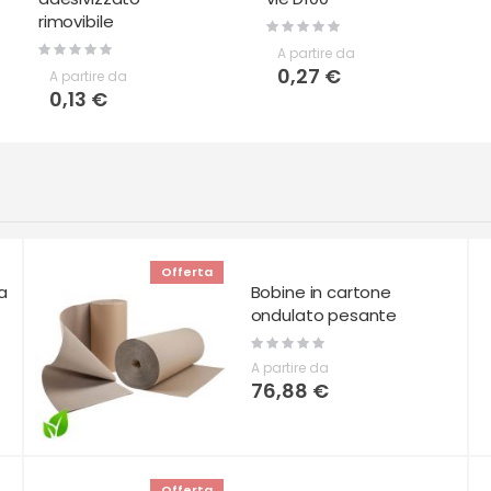
rimovibile
Rating:
0%
Rating:
A partire da
0%
0,27 €
A partire da
0,13 €
Offerta
a
Bobine in cartone
ondulato pesante
Rating:
0%
A partire da
76,88 €
Offerta