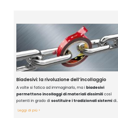
Biadesivi: la rivoluzione dell’incollaggio
A volte si fatica ad immaginarlo, ma i
biadesivi
permettono incollaggi di materiali dissimili
così
potenti in grado di
sostituire i tradizionali sistemi
di
fissaggio come rivettature, saldature, viti
Leggi di più >