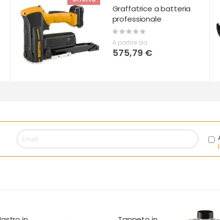
Graffatrice a batteria
professionale
Rating:
0%
A partire da
575,79 €
Tappeto in
Adesivo