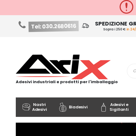
SPEDIZIONE G
Tel: 030.2680616
Sopra i 250 €
in 24
Salta
al
contenuto
Cer
Adesivi industriali e prodotti per l'imballaggio
Nastri
Adesivi e
Biadesivi
Adesivi
Sigillanti