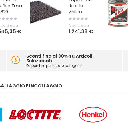
icciolo
Teroson
inilico
SB40
ating:
Rating:
0%
0%
 partire da
A partire da
1.241,38 €
192,19 €
Sconti fino al 30% su Articoli
Selezionati
Disponibile per tutte le categorie!
BALLAGGIO E INCOLLAGGIO