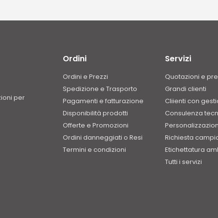
Ordini
Servizi
Ordini e Prezzi
Quotazioni e pre
Spedizione e Trasporto
Grandi clienti
zioni per
Pagamenti e fatturazione
Cliienti con gest
Disponibilità prodotti
Consulenza tecn
Offerte e Promozioni
Personalizzazion
Ordini danneggiati o Resi
Richiesta campi
Termini e condizioni
Etichettatura am
Tutti i servizi