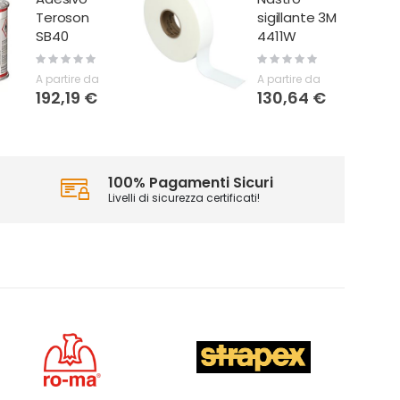
sigillante 3M
4411W
Rating:
0%
Rating:
A partire da
0%
8,33 €
A partire da
130,64 €
100% Pagamenti Sicuri
Livelli di sicurezza certificati!