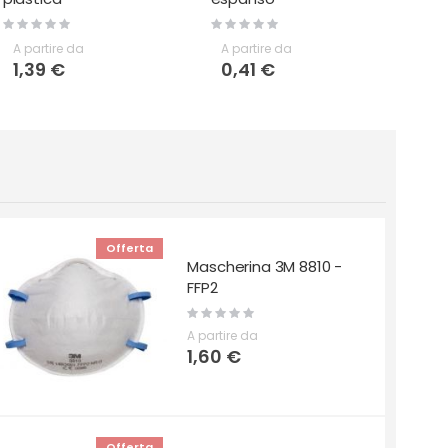
Rating:
Rating:
0%
0%
A partire da
A partire da
1,39 €
0,41 €
Offerta
Mascherina 3M 8810 -
FFP2
Rating:
0%
A partire da
1,60 €
Offerta