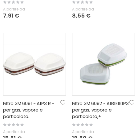
Rating:
Rating:
0%
0%
A partire da
A partire da
7,91 €
8,55 €
Filtro 3M 6091 - A1P3 R -
Filtro 3M 6092 - A1B1E1K1P3
per gas, vapore e
per gas, vapore e
particolato.
particolato,+
formaldeide
Rating:
Rating:
0%
0%
A partire da
A partire da