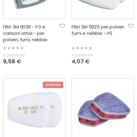
Filtri 3M 6038 - P3 e
Filtri 3M 5925 per polveri
carboni attivi - per
fumi e nebbie - P2
polveri, fumi, nebbie
Rating:
Rating:
0%
0%
A partire da
A partire da
9,58 €
4,07 €
Offerta