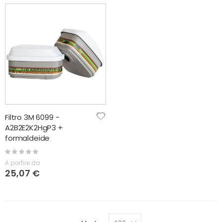
Filtro 3M 6099 -
A2B2E2K2HgP3 +
formaldeide
Rating:
0%
A partire da
25,07 €