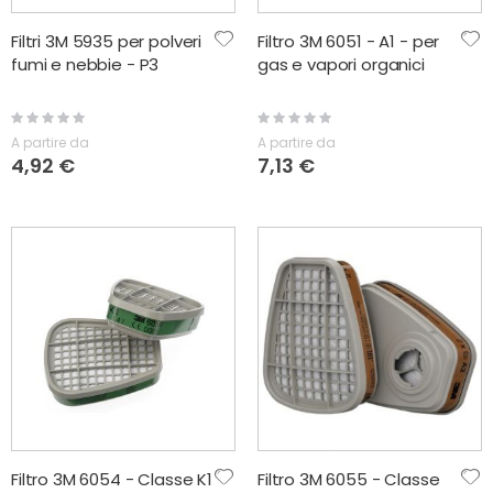
Filtri 3M 5935 per polveri
Filtro 3M 6051 - A1 - per
fumi e nebbie - P3
gas e vapori organici
Rating:
Rating:
0%
0%
A partire da
A partire da
4,92 €
7,13 €
Filtro 3M 6054 - Classe K1
Filtro 3M 6055 - Classe