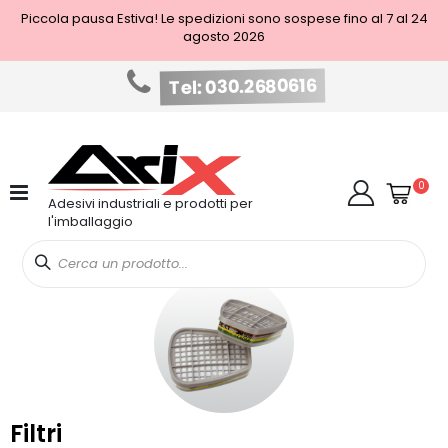
Piccola pausa Estiva! Le spedizioni sono sospese fino al 7 al 24
agosto 2026
Tel: 030.2680616
Salta
al
contenuto
Cart
elem
0
Cerca
Adesivi industriali e prodotti per
l'imballaggio
Filtri