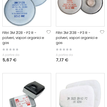
Filtri 3M 2128 - P2 R -
Filtri 3M 2138 - P3 R -
polveri, vapori organici e
polveri, vapori organici e
gas
gas
Rating:
Rating:
0%
0%
A partire da
A partire da
5,67 €
7,17 €