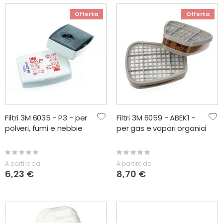
Offerta
Offerta
Filtri 3M 6035 - P3 - per
Filtri 3M 6059 - ABEK1 -
polveri, fumi e nebbie
per gas e vapori organici
Rating:
Rating:
0%
0%
A partire da
A partire da
6,23 €
8,70 €