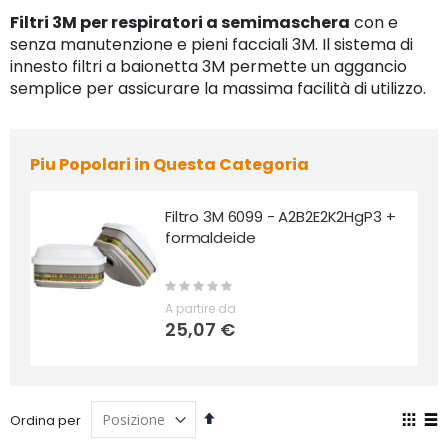
Filtri 3M per respiratori a semimaschera
con e
senza manutenzione e pieni facciali 3M. Il sistema di
innesto filtri a baionetta 3M permette un aggancio
semplice per assicurare la massima facilità di utilizzo.
Piu Popolari in Questa Categoria
Filtro 3M 6099 - A2B2E2K2HgP3 +
formaldeide
Rating:
0%
A partire da
25,07 €
Imposta
Mos
Ordina per
la
co
Grigli
Lis