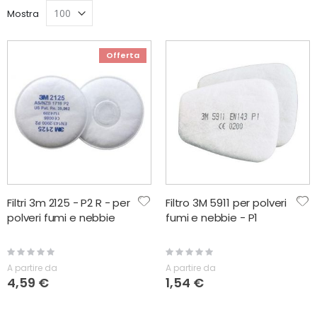
direzione
Mostra
decrescente
Offerta
Filtri 3m 2125 - P2 R - per
Filtro 3M 5911 per polveri
polveri fumi e nebbie
fumi e nebbie - P1
Rating:
Rating:
0%
0%
A partire da
A partire da
4,59 €
1,54 €