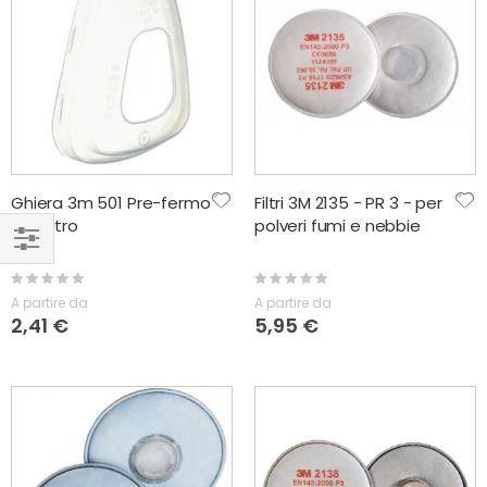
Ghiera 3m 501 Pre-fermo
Filtri 3M 2135 - PR 3 - per
per filtro
polveri fumi e nebbie
NAVIGA
Rating:
Rating:
0%
0%
PER
A partire da
A partire da
2,41 €
5,95 €