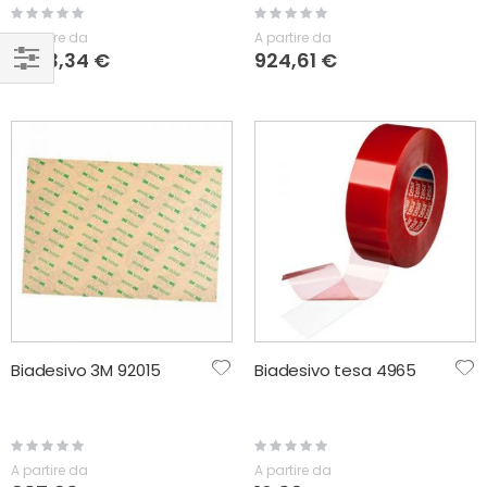
Rating:
Rating:
0%
0%
A partire da
A partire da
1.033,34 €
924,61 €
NAVIGA
PER
Biadesivo 3M 92015
Biadesivo tesa 4965
Rating:
Rating:
0%
0%
A partire da
A partire da