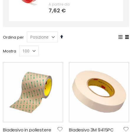
0%
A partire da
7,62 €
Imposta
Mos
Ordina per
la
co
Grigli
Lis
direzione
Mostra
decrescente
Biadesivo in poliestere
Biadesivo 3M 9415PC