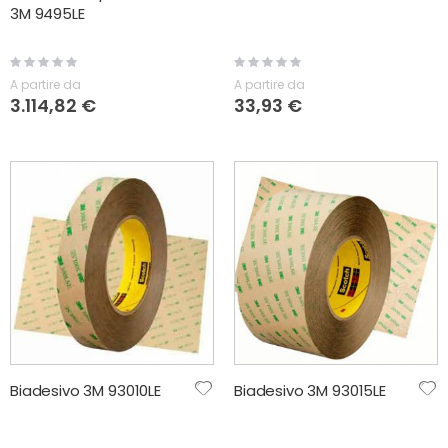
3M 9495LE
Rating:
Rating:
0%
0%
A partire da
A partire da
3.114,82 €
33,93 €
Biadesivo 3M 93010LE
Biadesivo 3M 93015LE