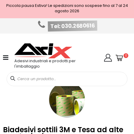
Piccola pausa Estiva! Le spedizioni sono sospese fino al 7 al 24
agosto 2026
Tel: 030.2680616
Salta
al
contenuto
Cart
elem
0
Cerca
Adesivi industriali e prodotti per
l'imballaggio
Biadesivi sottili 3M e Tesa ad alte