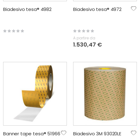
Biadesivo tesa® 4982
Biadesivo tesa® 4972
Rating:
Rating:
0%
0%
A partire da
1.530,47 €
Banner tape tesa® 51966
Biadesivo 3M 93020LE