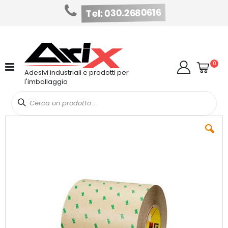
Tel: 030.2680616
Salta
al
contenuto
Cart
elem
0
Cerca
Adesivi industriali e prodotti per
l'imballaggio
Vai
alla
fine
della
galleria
di
immagini