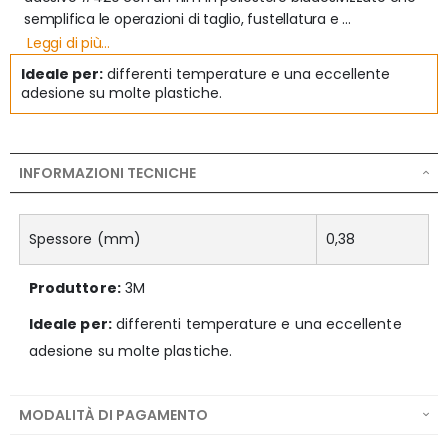
semplifica le operazioni di taglio, fustellatura e 
laminazione. L’alto tack dell’adesivo acrilico 3M #420 offre 
Leggi di più...
elevate prestazioni in un ampio range di temperature e 
Ideale per:
differenti temperature e una eccellente
una eccellente adesione su molte plastiche.

adesione su molte plastiche.
Adesivo: Acrilico #420

Spessore: (senza liner) 150µm

INFORMAZIONI TECNICHE
Supporto: PET Trasparente 12µm

Liner: Polycoated kraft, 94g/m2, carrieri in poliestere 0,012

Per informazioni e un preventivo personalizzato
Spessore (mm)
0,38
Produttore:
3M
Ideale per:
differenti temperature e una eccellente
adesione su molte plastiche.
MODALITÀ DI PAGAMENTO