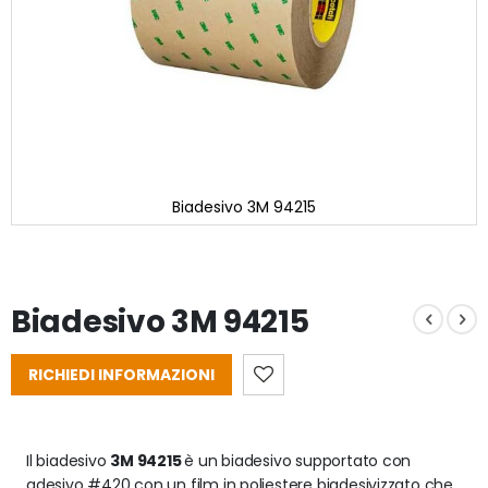
Biadesivo 3M 94215
Vai
all'inizio
della
galleria
Biadesivo 3M 94215
di
immagini
RICHIEDI INFORMAZIONI
Il biadesivo 
3M 94215 
è un biadesivo supportato con 
adesivo #420 con un film in poliestere biadesivizzato che 