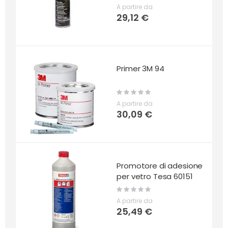
0%
A partire da
29,12 €
Primer 3M 94
Rating:
0%
A partire da
30,09 €
Promotore di adesione
per vetro Tesa 60151
Rating:
0%
A partire da
25,49 €