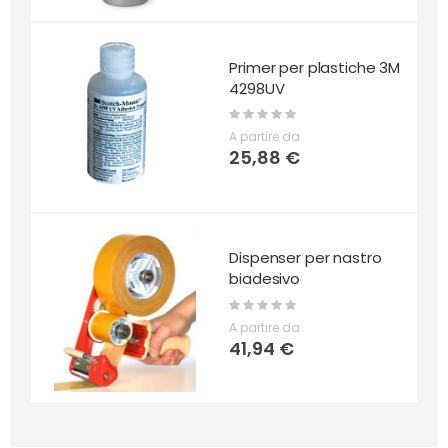
Primer per plastiche 3M
4298UV
Rating:
0%
A partire da
25,88 €
Dispenser per nastro
biadesivo
Rating:
0%
A partire da
41,94 €