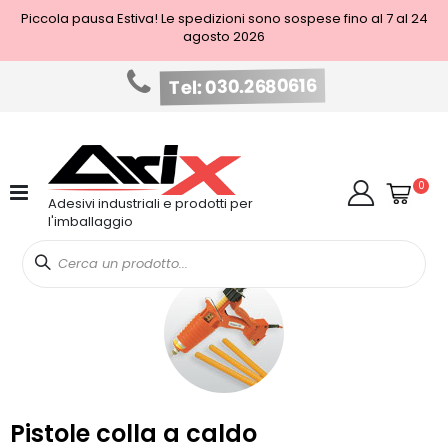
Piccola pausa Estiva! Le spedizioni sono sospese fino al 7 al 24
agosto 2026
Tel: 030.2680616
Salta
al
contenuto
Cart
elem
0
Cerca
Adesivi industriali e prodotti per
l'imballaggio
Pistole colla a caldo