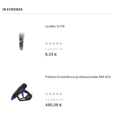
IN EVIDENZA
Loctite SI 176
Rating:
0%
A partire da
8,33 €
Pistola Incollatrice professionale RM 400
Rating:
0%
A partire da
495,08 €