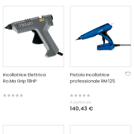
Incollatrice Elettrica
Pistola Incollatrice
Ro.Ma Grip 18HP
professionale RM 125
Rating:
Rating:
0%
0%
A partire da
140,43 €