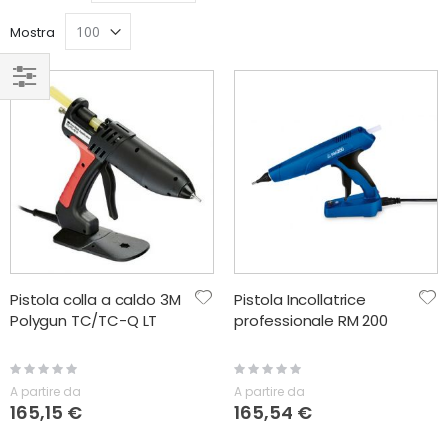
Grigli
Lis
direzione
Mostra
decrescente
NAVIGA
PER
Pistola colla a caldo 3M
Pistola Incollatrice
Polygun TC/TC-Q LT
professionale RM 200
Rating:
Rating:
0%
0%
A partire da
A partire da
165,15 €
165,54 €