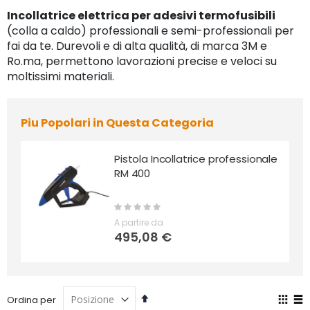
Incollatrice elettrica per adesivi termofusibili
(colla a caldo) professionali e semi-professionali per
fai da te. Durevoli e di alta qualità, di marca 3M e
Ro.ma, permettono lavorazioni precise e veloci su
moltissimi materiali.
Piu Popolari in Questa Categoria
Pistola Incollatrice professionale
RM 400
Rating:
0%
A partire da
495,08 €
Imposta
Mos
Ordina per
la
co