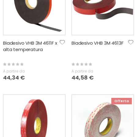
Biadesivo VHB 3M 4611F x
Biadesivo VHB 3M 4613F
alta temperatura
Rating:
Rating:
0%
0%
A partire da
A partire da
44,34 €
44,58 €
Offerta