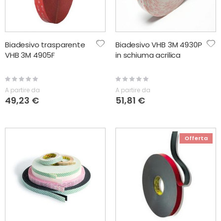
Biadesivo trasparente
Biadesivo VHB 3M 4930P
VHB 3M 4905F
in schiuma acrilica
Rating:
Rating:
0%
0%
A partire da
A partire da
49,23 €
51,81 €
Offerta