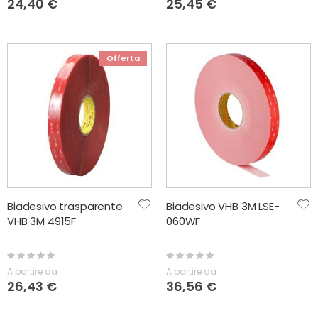
24,40 €
25,45 €
Offerta
Biadesivo trasparente
Biadesivo VHB 3M LSE-
VHB 3M 4915F
060WF
Rating:
Rating:
0%
0%
A partire da
A partire da
26,43 €
36,56 €