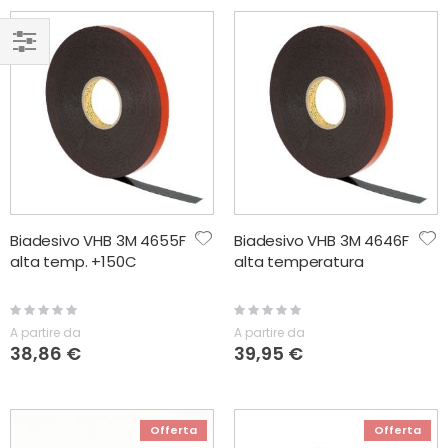
NAVIGA
PER
Biadesivo VHB 3M 4655F
Biadesivo VHB 3M 4646F
alta temp. +150C
alta temperatura
Rating:
Rating:
0%
0%
A partire da
A partire da
38,86 €
39,95 €
Offerta
Offerta