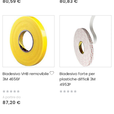
80,59 €
80,83 €
Biadesivo VHB removibile
Biadesivo forte per
3M 4656F
plastiche difficili 3M
4952P
Rating:
Rating:
0%
0%
A partire da
87,20 €