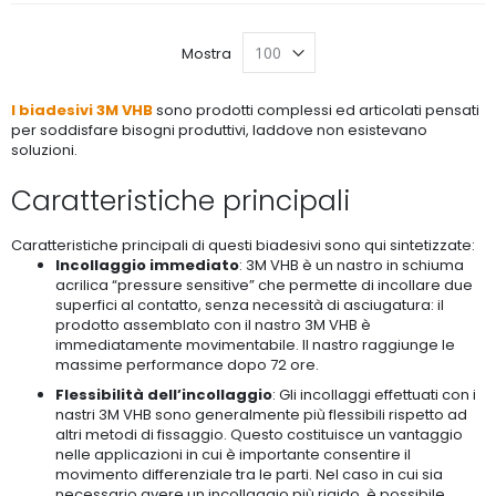
Mostra
I biadesivi 3M VHB
sono prodotti complessi ed articolati pensati
per soddisfare bisogni produttivi, laddove non esistevano
soluzioni.
Caratteristiche principali
Caratteristiche principali di questi biadesivi sono qui sintetizzate:
Incollaggio immediato
: 3M VHB è un nastro in schiuma
acrilica “pressure sensitive” che permette di incollare due
superfici al contatto, senza necessità di asciugatura: il
prodotto assemblato con il nastro 3M VHB è
immediatamente movimentabile. Il nastro raggiunge le
massime performance dopo 72 ore.
Flessibilità dell’incollaggio
: Gli incollaggi effettuati con i
nastri 3M VHB sono generalmente più flessibili rispetto ad
altri metodi di fissaggio. Questo costituisce un vantaggio
nelle applicazioni in cui è importante consentire il
movimento differenziale tra le parti. Nel caso in cui sia
necessario avere un incollaggio più rigido, è possibile