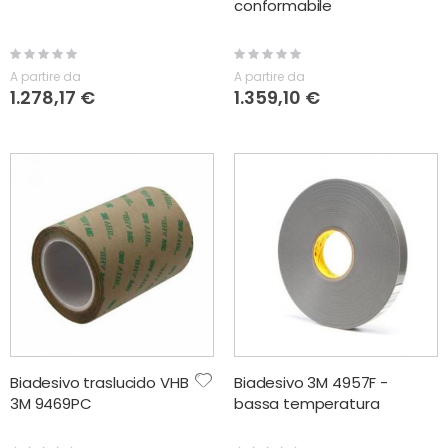
conformabile
Rating:
Rating:
0%
0%
A partire da
A partire da
1.278,17 €
1.359,10 €
Biadesivo traslucido VHB
Biadesivo 3M 4957F -
3M 9469PC
bassa temperatura