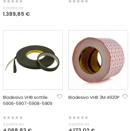
Rating:
Rating:
0%
0%
A partire da
1.389,85 €
Biadesivo VHB sottile
Biadesivo VHB 3M 4920P
5906-5907-5908-5909
Rating:
Rating:
0%
0%
A partire da
A partire da
4.068,83 €
4.173,02 €