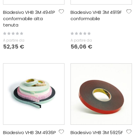
Biadesivo VHB 3M 4941P
Biadesivo VHB 3M 4919F
conformabile alta
conformabile
tenuta
Rating:
Rating:
0%
0%
A partire da
A partire da
52,35 €
56,06 €
Biadesivo VHB 3M 4936P
Biadesivo VHB 3M 5925F