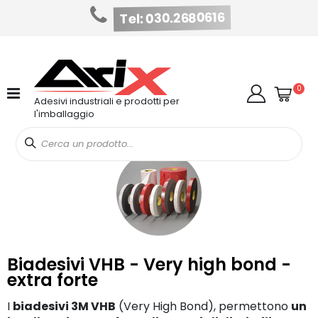
Tel: 030.2680616
Salta
al
contenuto
Cart
elem
0
Cerca
Adesivi industriali e prodotti per
l'imballaggio
Biadesivi VHB - Very high bond -
extra forte
I
biadesivi 3M VHB
(Very High Bond), permettono
un