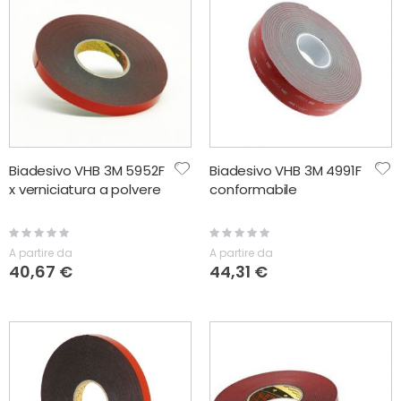
Biadesivo VHB 3M 5952F
Biadesivo VHB 3M 4991F
x verniciatura a polvere
conformabile
Rating:
Rating:
0%
0%
A partire da
A partire da
40,67 €
44,31 €