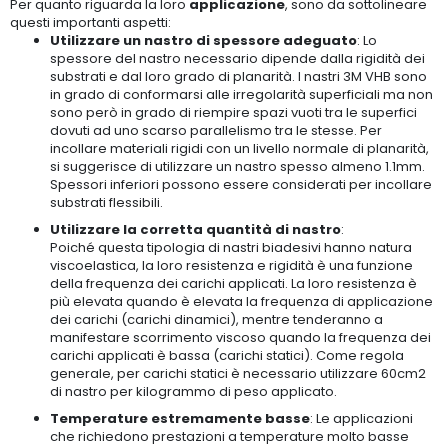
Per quanto riguarda la loro
applicazione
, sono da sottolineare
questi importanti aspetti:
Utilizzare un nastro di spessore adeguato
: Lo
spessore del nastro necessario dipende dalla rigidità dei
substrati e dal loro grado di planarità. I nastri 3M VHB sono
in grado di conformarsi alle irregolarità superficiali ma non
sono però in grado di riempire spazi vuoti tra le superfici
dovuti ad uno scarso parallelismo tra le stesse. Per
incollare materiali rigidi con un livello normale di planarità,
si suggerisce di utilizzare un nastro spesso almeno 1.1mm.
Spessori inferiori possono essere considerati per incollare
substrati flessibili.
Utilizzare la corretta quantità di nastro
:
Poiché questa tipologia di nastri biadesivi hanno natura
viscoelastica, la loro resistenza e rigidità è una funzione
della frequenza dei carichi applicati. La loro resistenza è
più elevata quando è elevata la frequenza di applicazione
dei carichi (carichi dinamici), mentre tenderanno a
manifestare scorrimento viscoso quando la frequenza dei
carichi applicati è bassa (carichi statici). Come regola
generale, per carichi statici è necessario utilizzare 60cm2
di nastro per kilogrammo di peso applicato.
Temperature estremamente basse
: Le applicazioni
che richiedono prestazioni a temperature molto basse