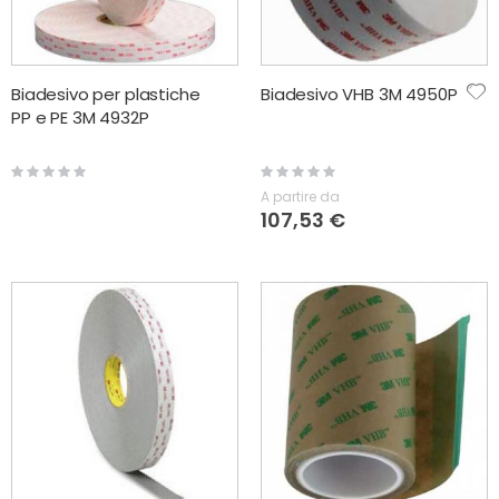
Biadesivo per plastiche
Biadesivo VHB 3M 4950P
PP e PE 3M 4932P
Rating:
Rating:
0%
0%
A partire da
107,53 €