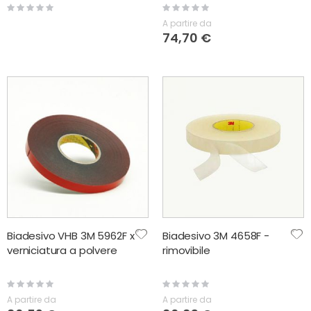
Rating:
Rating:
0%
0%
A partire da
74,70 €
Biadesivo VHB 3M 5962F x
Biadesivo 3M 4658F -
verniciatura a polvere
rimovibile
Rating:
Rating:
0%
0%
A partire da
A partire da