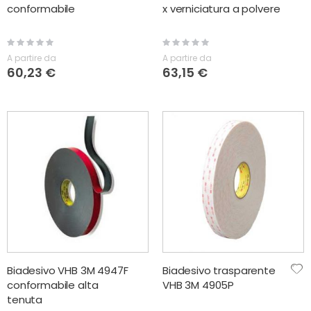
conformabile
x verniciatura a polvere
Rating:
Rating:
0%
0%
A partire da
A partire da
60,23 €
63,15 €
Biadesivo VHB 3M 4947F
Biadesivo trasparente
conformabile alta
VHB 3M 4905P
tenuta