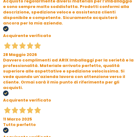
Acquisto regolarmente diversi materiali per l’imballaggio
e sono sempre molto soddisfatta. Prodotti conformi alla
descrizione, spedizione veloce e assistenza clienti
disponibile e competente. Sicuramente acquisterò
ancora per la mia azienda.
Acquirente verificato
28 Maggio 2026
Davvero complimenti ad ARIX Imballaggi per la serietà e la
professionalità. Materiale arrivato perfetto, qualità
superiore alle aspettative e spedizione velocissima. Si
vede quando un’azienda lavora con attenzione verso il
cliente. Ormai sarà il mio punto di riferimento per gli
acquisti.
Acquirente verificato
11 Marzo 2025
Tutto perfetto