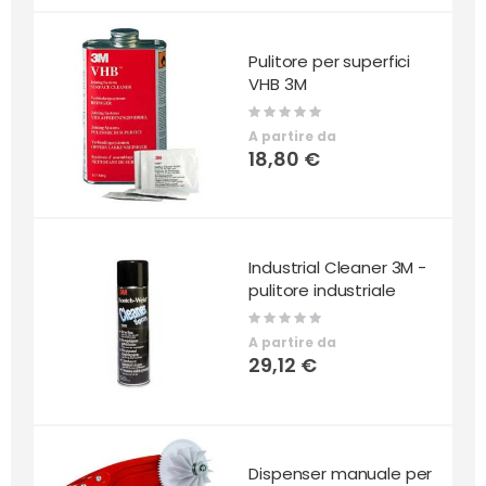
Pulitore per superfici
VHB 3M
Rating:
0%
A partire da
18,80 €
Industrial Cleaner 3M -
pulitore industriale
Rating:
0%
A partire da
29,12 €
Dispenser manuale per