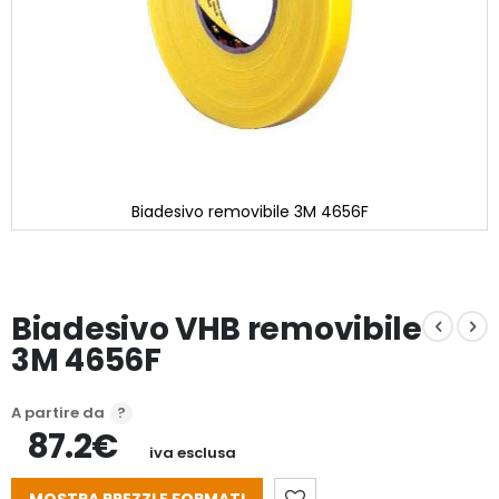
Biadesivo removibile 3M 4656F
Vai
all'inizio
della
galleria
Biadesivo VHB removibile
di
immagini
3M 4656F
A partire da
87.2€
iva esclusa