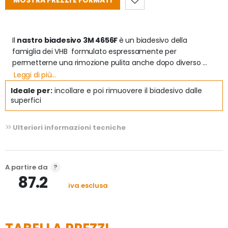
MOSTRA PREZZI E FORMATI
Il 
nastro biadesivo 3M 4656F 
è un biadesivo della 
famiglia dei VHB  formulato espressamente per 
permetterne una rimozione pulita anche dopo diverso 
tempo. E' un prodotto sensibile a pressione, quindi una 
Leggi di più...
adeguata pressione permetterà una migliore adesione. 

Ideale per:
incollare e poi rimuovere il biadesivo dalle
superfici
Grazie alla particolare composizione della schiuma si 
ottengono fissaggi (anche a bassa temperatura) efficaci 
Ulteriori informazioni tecniche
appena il nastro è stato applicato. 

Risulta efficace su moltissime superfici quali: foamex, vetri 
e specchi, metalli, ceramica, legno, plastica, carta, 
A partire da
materiale da costruzione gesso compatto, cemento, 
87.2
forex/correx e cartone.

iva esclusa
Attenzione su laminati e legno verniciato dove si può 
verificare "un'impronta superficiale" visibile. Non è 
consigliato su pvc plastificato
