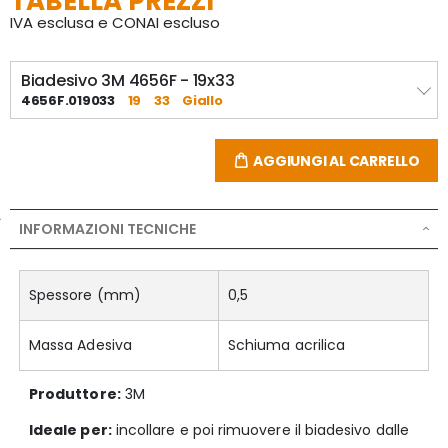
TABELLA PREZZI
IVA esclusa e CONAI escluso
Per rimuoverlo usare inizialmente una lama piatta e 
sottile, poi continuare manualmente.
Biadesivo 3M 4656F - 19x33
4656F.019033
19
33
Giallo
AGGIUNGI AL CARRELLO
INFORMAZIONI TECNICHE
Spessore (mm)
0,5
Massa Adesiva
Schiuma acrilica
Produttore:
3M
Ideale per:
incollare e poi rimuovere il biadesivo dalle