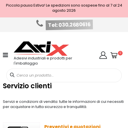
Piccola pausa Estiva! Le spedizioni sono sospese fino al 7 al 24
agosto 2026
Tel: 030.2680616
Salta
al
contenuto
Cart
elem
0
Cerca
Adesivi industriali e prodotti per
l'imballaggio
Servizio clienti
Servizi e condizioni di vendita: tutte le informazioni di cui necessiti
per acquistare in tutta sicurezza e tranquillità.
Preventivi e quotazioni