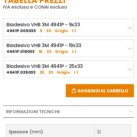
TABELLA PREZZI
IVA esclusa e CONAI escluso
Biadesivo VHB 3M 4941P - 9x33
4941P.009033
9
33
Grigio
1.1
Biadesivo VHB 3M 4941P - 19x33
4941P.019033
19
33
Grigio
1.1
Biadesivo VHB 3M 4941P - 25x33
4941P.025033
25
33
Grigio
1.1
AGGIUNGI AL CARRELLO
INFORMAZIONI TECNICHE
Spessore (mm)
1,1