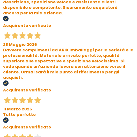
descrizione, spedizione veloce e assistenza clienti
disponibile e competente. Sicuramente acquisterò
ancora per la mia azienda.
Acquirente verificato
28 Maggio 2026
Davvero complimenti ad ARIX Imballaggi per la serietà e la
professionalità. Materiale arrivato perfetto, qualità
superiore alle aspettative e spedizione velocissima. Si
vede quando un’azienda lavora con attenzione verso il
cliente. Ormai sarà il mio punto di riferimento per gli
acquisti.
Acquirente verificato
11 Marzo 2025
Tutto perfetto
Acquirente verificato