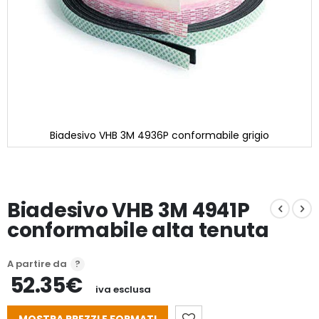
Biadesivo VHB 3M 4936P conformabile grigio
Vai
all'inizio
della
galleria
Biadesivo VHB 3M 4941P
di
immagini
conformabile alta tenuta
A partire da
52.35€
iva esclusa