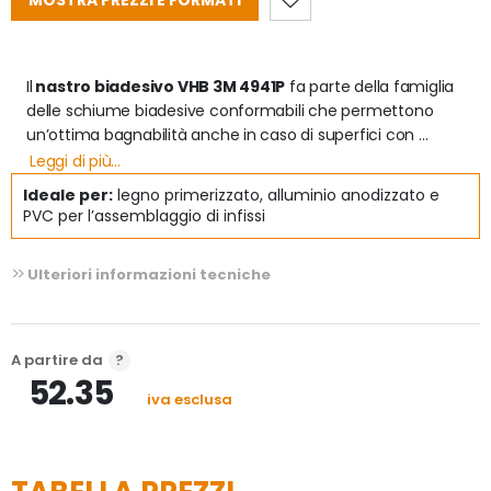
MOSTRA PREZZI E FORMATI
Il
 nastro biadesivo VHB 3M 4941P
 fa parte della famiglia 
delle schiume biadesive conformabili che permettono 
un’ottima bagnabilità anche in caso di superfici con 
elevate irregolarità permettendo un ottimo effetto 
Leggi di più...
adesivo/sigillante. Questo tipo di nastro biadesivo VHB 3M 
Ideale per:
legno primerizzato, alluminio anodizzato e
ha una spiccata resistenza agli agenti plastificanti 
PVC per l’assemblaggio di infissi
presenti nei prodotti vinilici; presenta compatibilità con 
diversi tipi di vernice e di primers. 

Ulteriori informazioni tecniche
Il biadesivo VHB 3M è consigliato per:
l’incollaggio di legno primerizzato, alluminio anodizzato e 
PVC per l’assemblaggio di infissi “a inglesina”;  per il vetro 
A partire da
(usare primer) e per superfici rugose o irregolari.

52.35
iva esclusa