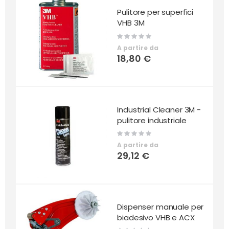
Pulitore per superfici
VHB 3M
Rating:
0%
A partire da
18,80 €
Industrial Cleaner 3M -
pulitore industriale
Rating:
0%
A partire da
29,12 €
Dispenser manuale per
biadesivo VHB e ACX