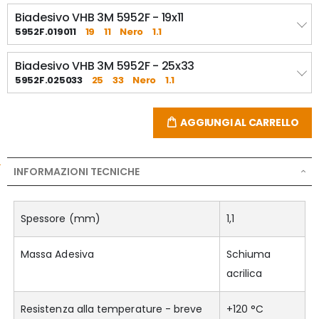
Biadesivo VHB 3M 5952F - 19x11
5952F.019011
19
11
Nero
1.1
Biadesivo VHB 3M 5952F - 25x33
5952F.025033
25
33
Nero
1.1
AGGIUNGI AL CARRELLO
INFORMAZIONI TECNICHE
Spessore (mm)
1,1
Massa Adesiva
Schiuma
acrilica
Resistenza alla temperature - breve
+120 °C