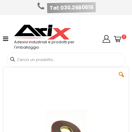
Tel: 030.2680616
Salta
al
contenuto
Cart
elem
0
Cerca
Adesivi industriali e prodotti per
l'imballaggio
Vai
alla
fine
della
galleria
di
immagini