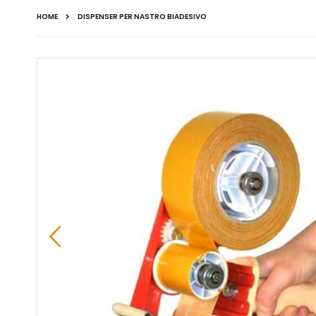
HOME
DISPENSER PER NASTRO BIADESIVO
Vai
alla
fine
della
galleria
di
immagini