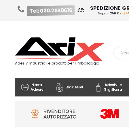
SPEDIZIONE G
Tel: 030.2680616
Sopra i 250 €
in 24
Salta
al
contenuto
Cerca
Adesivi industriali e prodotti per l'imballaggio
Nastri
Adesivi e
Biadesivi
Adesivi
Sigillanti