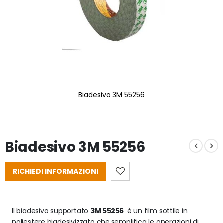
Biadesivo 3M 55256
Vai
all'inizio
della
galleria
Biadesivo 3M 55256
di
immagini
RICHIEDI INFORMAZIONI
Il biadesivo supportato 
3M 55256 
 è un film sottile in 
poliestere biadesivizzato che semplifica le operazioni di 