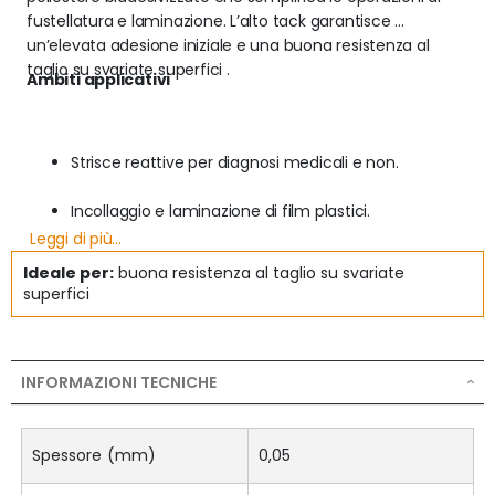
fustellatura e laminazione. L’alto tack garantisce 
un’elevata adesione iniziale e una buona resistenza al 
taglio su svariate superfici .
Ambiti applicativi
Strisce reattive per diagnosi medicali e non.
Incollaggio e laminazione di film plastici.
Leggi di più...
Giunzioni.
Ideale per:
buona resistenza al taglio su svariate
superfici
Laminazione di schiume. Adesivo: acrilico Supporto: 
Poliestere trasparente 12µm Spessore: 0,048mm 
Liner: Single coated kraft Bianco, con logo verde 
89g/m2 SCK 
INFORMAZIONI TECNICHE
Spessore (mm)
0,05