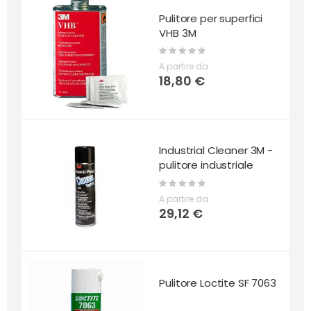
Pulitore per superfici
VHB 3M
Rating:
0%
A partire da
18,80 €
Industrial Cleaner 3M -
pulitore industriale
Rating:
0%
A partire da
29,12 €
Pulitore Loctite SF 7063