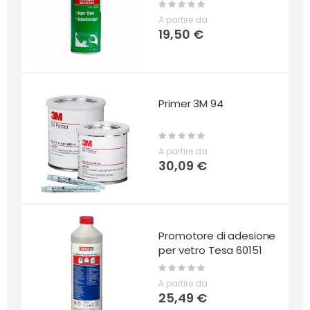
Rating:
0%
A partire da
19,50 €
Primer 3M 94
Rating:
0%
A partire da
30,09 €
Promotore di adesione
per vetro Tesa 60151
Rating:
0%
A partire da
25,49 €