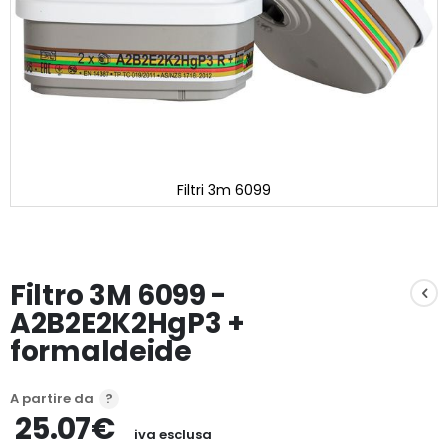
Filtri 3m 6099
Vai
all'inizio
della
galleria
Filtro 3M 6099 -
di
immagini
A2B2E2K2HgP3 +
formaldeide
A partire da
25.07€
iva esclusa