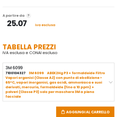
semimaschera o maschera a pieno facciale 
riutilizzabile 3M™ con connettore a baionetta e sono 
studiati per ottimizzare il campo visivo.
A partire da
25.07
Questi filtri 3M offrono protezione unita a comfort 
iva esclusa
ed equilibrio, sono leggeri e con bassa resistenza 
respiratoria
TABELLA PREZZI
IVA esclusa e CONAI escluso
3M 6099
7100104327
3M 6099
ABEK2Hg P3 + formaldeide Filtro
Vapori organici (Classe A2) con punto di ebollizione >
65°C, vapori inorganici, gas acidi, ammoniaca e suoi
derivati, mercurio, formaldeide (fino a 10 ppm) +
polveri (Classe P3) solo per maschere 3M a pieno
facciale
AGGIUNGI AL CARRELLO