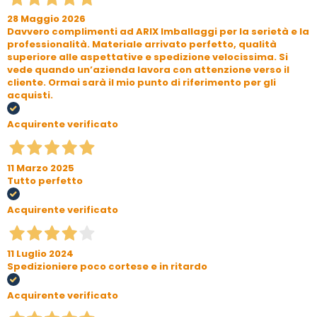
28 Maggio 2026
Davvero complimenti ad ARIX Imballaggi per la serietà e la
professionalità. Materiale arrivato perfetto, qualità
superiore alle aspettative e spedizione velocissima. Si
vede quando un’azienda lavora con attenzione verso il
cliente. Ormai sarà il mio punto di riferimento per gli
acquisti.
Acquirente verificato
11 Marzo 2025
Tutto perfetto
Acquirente verificato
11 Luglio 2024
Spedizioniere poco cortese e in ritardo
Acquirente verificato