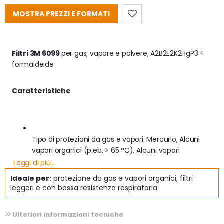
MOSTRA PREZZI E FORMATI
Filtri 3M 6099 
per gas, vapore e polvere, A2B2E2K2HgP3 + 
formaldeide
Caratteristiche
Tipo di protezioni da gas e vapori: Mercurio, Alcuni 
vapori organici (p.eb. > 65 °C), Alcuni vapori 
inorganici, Gas acido, Formaldehyde, Ammoniaca
Leggi di più...
Ideale per:
protezione da gas e vapori organici, filtri
leggeri e con bassa resistenza respiratoria
Omologazione CE EN14387:2004 + A1:2008
Ulteriori informazioni tecniche
Questi filtri 3M si connettono a qualsiasi 