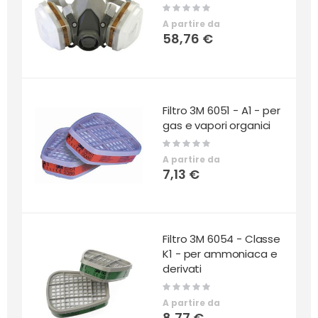
Rating:
0%
A partire da
58,76 €
Filtro 3M 6051 - A1 - per
gas e vapori organici
Rating:
0%
A partire da
7,13 €
Filtro 3M 6054 - Classe
K1 - per ammoniaca e
derivati
Rating:
0%
A partire da
8,77 €