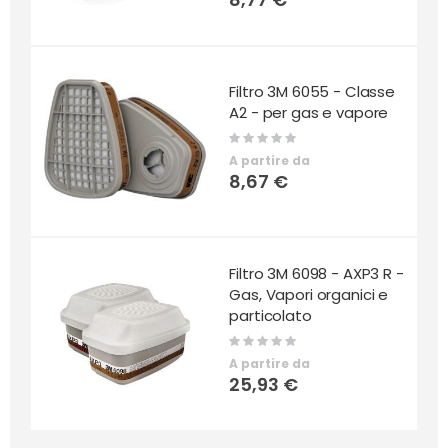
Filtro 3M 6055 - Classe
A2 - per gas e vapore
Rating:
0%
A partire da
8,67 €
Filtro 3M 6098 - AXP3 R -
Gas, Vapori organici e
particolato
Rating:
0%
A partire da
25,93 €