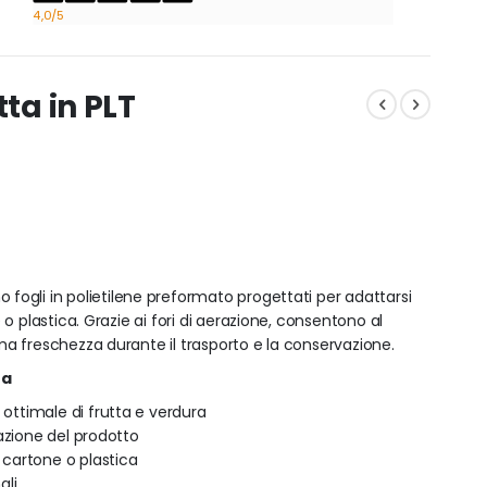
4,0
/5
ta in PLT
 fogli in polietilene preformato progettati per adattarsi
 plastica. Grazie ai fori di aerazione, consentono al
a freschezza durante il trasporto e la conservazione.
ta
 ottimale di frutta e verdura
irazione del prodotto
, cartone o plastica
ali