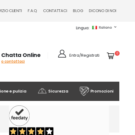
IZIO CLIENTI
F.A.Q
CONTATTACI
BLOG
DICONO DI NOI
Lingua
Italiano
Cart
elementi
0
Chatta Online
Entra/Registrati
o contattaci
one e pulizia
Sicurezza
Promozioni