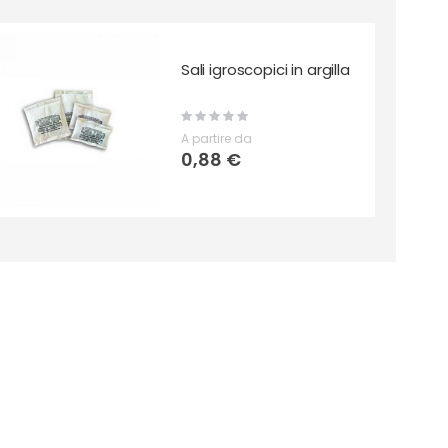
Sali igroscopici in argilla
Rating:
0%
A partire da
0,88 €