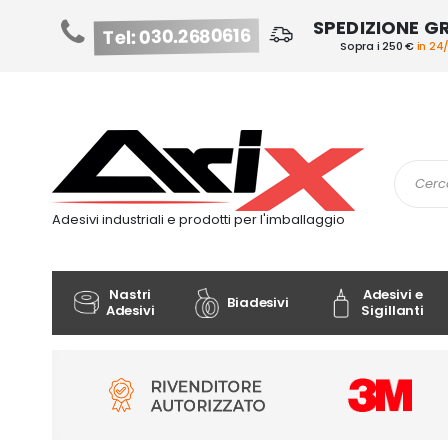
SPEDIZIONE G
Tel: 030.2680616
Sopra i 250 €
in 24
Salta
al
contenuto
Cerca
Adesivi industriali e prodotti per l'imballaggio
Nastri
Adesivi e
Biadesivi
Adesivi
Sigillanti