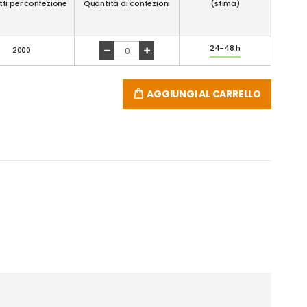
ti per confezione
Quantità di confezioni
(stima)
24-48 h
2000
AGGIUNGI AL CARRELLO