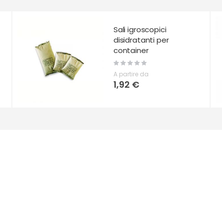
Sali igroscopici
disidratanti per
container
Rating:
0%
A partire da
1,92 €