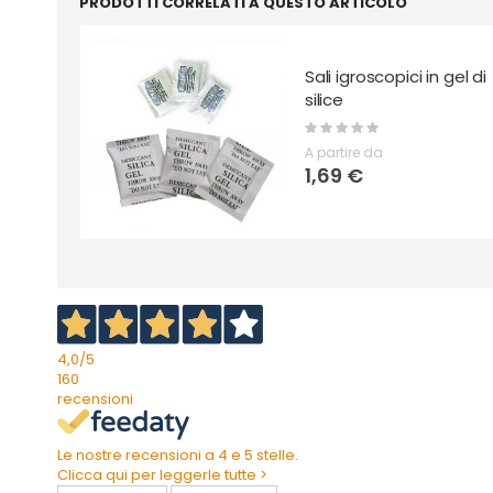
PRODOTTI CORRELATI A QUESTO ARTICOLO
Sali igroscopici in gel di
silice
Rating:
0%
A partire da
1,69 €
4,0
/5
160
recensioni
Le nostre recensioni a 4 e 5 stelle.
Clicca qui per leggerle tutte >