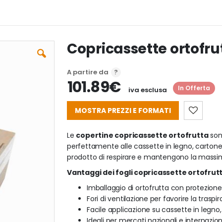
Copricassette ortofrut
A partire da
101.89€
In Offerta
iva esclusa
MOSTRA PREZZI E FORMATI
Le
copertine copricassette ortofrutta
sono
perfettamente alle cassette in legno, cartone o
prodotto di respirare e mantengono la massim
Vantaggi dei fogli copricassette ortofrut
Imballaggio di ortofrutta con protezione
Fori di ventilazione per favorire la trasp
Facile applicazione su cassette in legno
Ideali per mercati nazionali e internazion