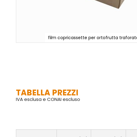
film copricassette per ortofrutta traforat
Vai
all'inizio
della
galleria
di
immagini
TABELLA PREZZI
IVA esclusa e CONAI escluso