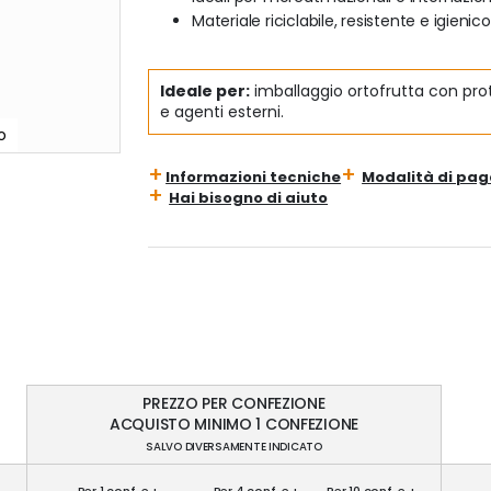
Materiale riciclabile, resistente e igienico
Ideale per:
imballaggio ortofrutta con prot
e agenti esterni.
o
Informazioni tecniche
Modalità di pa
Hai bisogno di aiuto
PREZZO PER CONFEZIONE
ACQUISTO MINIMO 1 CONFEZIONE
SALVO DIVERSAMENTE INDICATO
Per 1 conf. e +
Per 4 conf. e +
Per 10 conf. e +