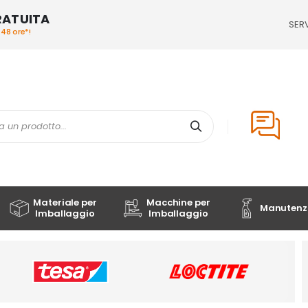
RATUITA
SERV
/48 ore*!
Cerca
Materiale per
Macchine per
Manutenzi
Imballaggio
Imballaggio