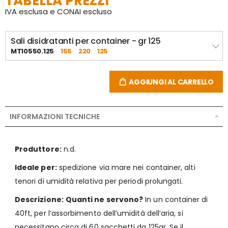
TABELLA PREZZI
IVA esclusa e CONAI escluso
Sali disidratanti per container - gr 125
MT10550.125
155
220
125
AGGIUNGI AL CARRELLO
INFORMAZIONI TECNICHE
Produttore:
n.d.
Ideale per:
spedizione via mare nei container, alti
tenori di umidità relativa per periodi prolungati.
Descrizione:
Quanti ne servono?
In un container di
40ft, per l’assorbimento dell’umidità dell’aria, si
necessitano circa di 60 sacchetti da 125gr. Se il