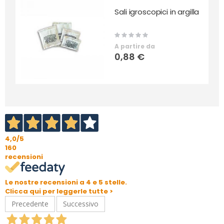
Sali igroscopici in argilla
Rating:
0%
A partire da
0,88 €
4,0
/5
160
recensioni
Le nostre recensioni a 4 e 5 stelle.
Clicca qui per leggerle tutte >
Precedente
Successivo