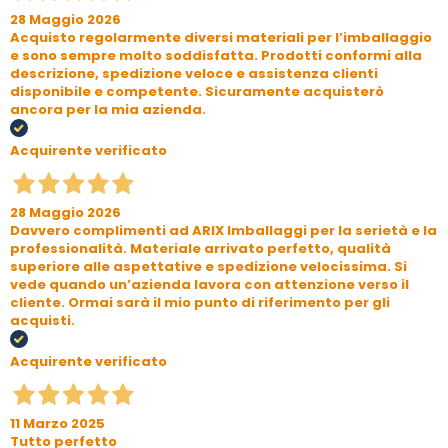
28 Maggio 2026
Acquisto regolarmente diversi materiali per l’imballaggio
e sono sempre molto soddisfatta. Prodotti conformi alla
descrizione, spedizione veloce e assistenza clienti
disponibile e competente. Sicuramente acquisterò
ancora per la mia azienda.
Acquirente verificato
28 Maggio 2026
Davvero complimenti ad ARIX Imballaggi per la serietà e la
professionalità. Materiale arrivato perfetto, qualità
superiore alle aspettative e spedizione velocissima. Si
vede quando un’azienda lavora con attenzione verso il
cliente. Ormai sarà il mio punto di riferimento per gli
acquisti.
Acquirente verificato
11 Marzo 2025
Tutto perfetto