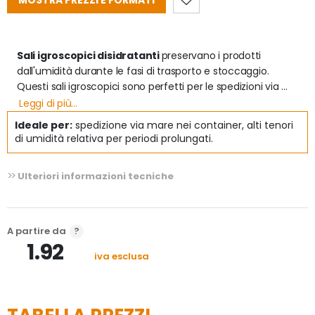
MOSTRA PREZZI E FORMATI
Sali igroscopici disidratanti 
preservano i prodotti 
dall'umidità durante le fasi di trasporto e stoccaggio. 

Questi sali igroscopici sono perfetti per le spedizioni via 
mare e per essere inseriti nei container perchè studiati per 
Leggi di più...
proteggere da danni dovuti "all’effetto pioggia", ovvero dal 
Ideale per:
spedizione via mare nei container, alti tenori
gocciolamento di condensa, che si presenta quando il 
di umidità relativa per periodi prolungati.
container durante il trasporto  incontra temperature più 
basse di quelle in cui è stato effettuato il caricamento.

Ulteriori informazioni tecniche
Questi sacchetti disidratanti:

- Non trasudano acqua grazie ad un addensante che 
gelifica l'umidità

A partire da
- Hanno un potere assorbente maggiore dell'argilla

1.92
iva esclusa
Vuoi sapere di più dei sali igroscopici? 
Tutte le 
informazioni qui >>