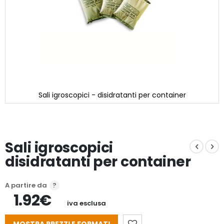
Sali igroscopici - disidratanti per container
Vai
all'inizio
della
galleria
Sali igroscopici
di
immagini
disidratanti per container
A partire da
1.92€
iva esclusa