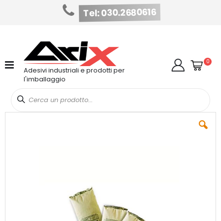
Tel: 030.2680616
Salta
al
contenuto
Cart
elem
0
Cerca
Adesivi industriali e prodotti per
l'imballaggio
Vai
alla
fine
della
galleria
di
immagini