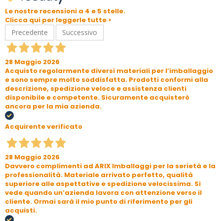
Le nostre recensioni a 4 e 5 stelle.
Clicca qui per leggerle tutte >
Precedente
Successivo
28 Maggio 2026
Acquisto regolarmente diversi materiali per l’imballaggio
e sono sempre molto soddisfatta. Prodotti conformi alla
descrizione, spedizione veloce e assistenza clienti
disponibile e competente. Sicuramente acquisterò
ancora per la mia azienda.
Acquirente verificato
28 Maggio 2026
Davvero complimenti ad ARIX Imballaggi per la serietà e la
professionalità. Materiale arrivato perfetto, qualità
superiore alle aspettative e spedizione velocissima. Si
vede quando un’azienda lavora con attenzione verso il
cliente. Ormai sarà il mio punto di riferimento per gli
acquisti.