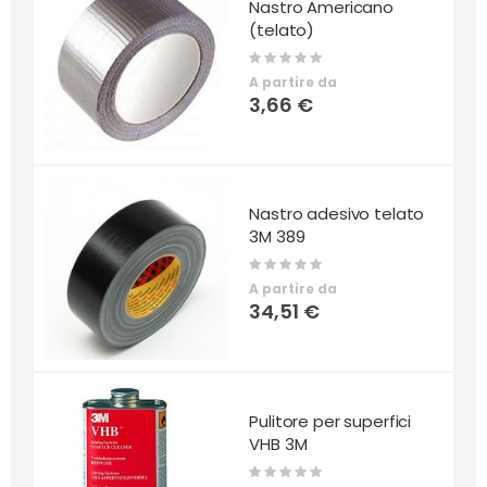
Nastro Americano
(telato)
Rating:
0%
A partire da
3,66 €
Nastro adesivo telato
3M 389
Rating:
0%
A partire da
34,51 €
Pulitore per superfici
VHB 3M
Rating:
0%