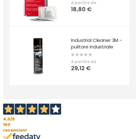
A partire da
18,80 €
Industrial Cleaner 3M -
pulitore industriale
Rating:
0%
A partire da
29,12 €
4,0
/5
160
recensioni