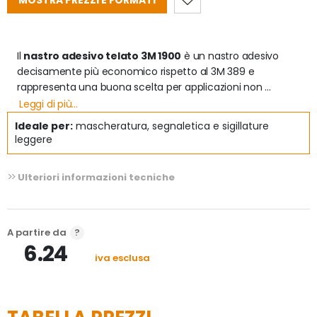
MOSTRA PREZZI E FORMATI
Il 
nastro adesivo telato 3M 1900
 è un nastro adesivo 
decisamente più economico rispetto al 3M 389 e 
rappresenta una buona scelta per applicazioni non 
critiche.  Il nastro telato 3M 1900 è formato da un supporto 
Leggi di più...
conformabile in tessuto rivestito con polietilene, abbinato 
Ideale per:
mascheratura, segnaletica e sigillature
ad un adesivo in gomma-resina.

leggere
Il 3M 1900 è consigliato per:
Ulteriori informazioni tecniche
mascheratura, segnaletica orizzontale (tracciatura), 
sostegno, sigillature leggere, affastellamento. 

Nastro Americano
A partire da
6.24
iva esclusa