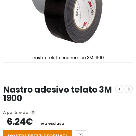
nastro telato economico 3M 1900
Vai
all'inizio
della
galleria
Nastro adesivo telato 3M
di
immagini
1900
A partire da
6.24€
iva esclusa