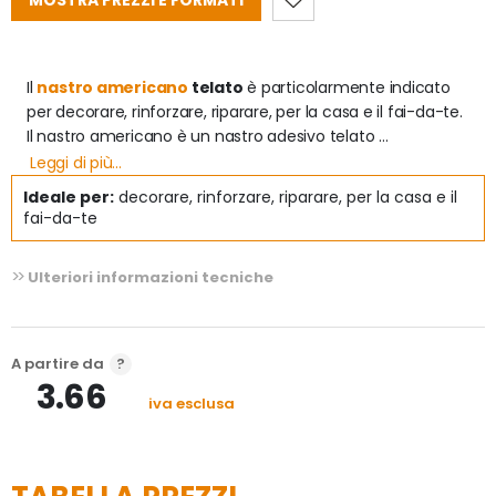
MOSTRA PREZZI E FORMATI
Il 
nastro americano
 telato
 è particolarmente indicato 
per decorare, rinforzare, riparare, per la casa e il fai-da-te.

Il nastro americano è un nastro adesivo telato 
estremamente resistente, pratico e di facile utilizzo. 
Leggi di più...
Questo nastro americano ha la caratteristica di tagliarsi 
Ideale per:
decorare, rinforzare, riparare, per la casa e il
fai-da-te
Ulteriori informazioni tecniche
A partire da
3.66
iva esclusa