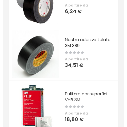
0%
A partire da
6,24 €
Nastro adesivo telato
3M 389
Rating:
0%
A partire da
34,51 €
Pulitore per superfici
VHB 3M
Rating:
0%
A partire da
18,80 €