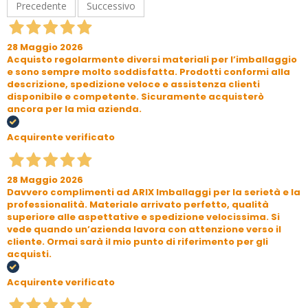
Precedente
Successivo
28 Maggio 2026
Acquisto regolarmente diversi materiali per l’imballaggio
e sono sempre molto soddisfatta. Prodotti conformi alla
descrizione, spedizione veloce e assistenza clienti
disponibile e competente. Sicuramente acquisterò
ancora per la mia azienda.
Acquirente verificato
28 Maggio 2026
Davvero complimenti ad ARIX Imballaggi per la serietà e la
professionalità. Materiale arrivato perfetto, qualità
superiore alle aspettative e spedizione velocissima. Si
vede quando un’azienda lavora con attenzione verso il
cliente. Ormai sarà il mio punto di riferimento per gli
acquisti.
Acquirente verificato