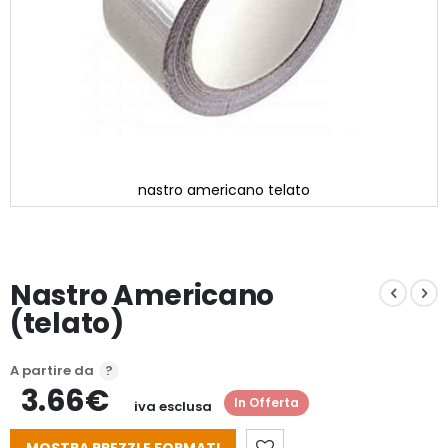
nastro americano telato
Vai
all'inizio
della
galleria
Nastro Americano
di
immagini
(telato)
A partire da
3.66€
In Offerta
iva esclusa