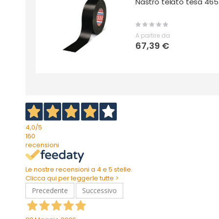
Nastro telato tesa 465
Rating:
0%
A partire da
67,39 €
4,0
/5
160
recensioni
Le nostre recensioni a 4 e 5 stelle.
Clicca qui per leggerle tutte >
Precedente
Successivo