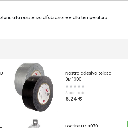
ore, alta resistenza all'abrasione e alla temperatura
HB
Nastro adesivo telato
3M 1900
Rating:
0%
A partire da
6,24 €
Loctite HY 4070 -