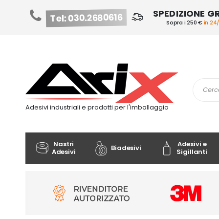
SPEDIZIONE G
Tel: 030.2680616
Sopra i 250 €
in 24
Salta
al
contenuto
Cerca
Adesivi industriali e prodotti per l'imballaggio
Nastri
Adesivi e
Biadesivi
Adesivi
Sigillanti