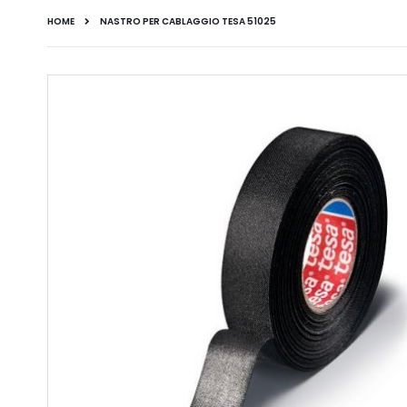
HOME
NASTRO PER CABLAGGIO TESA 51025
Vai
alla
fine
della
galleria
di
immagini