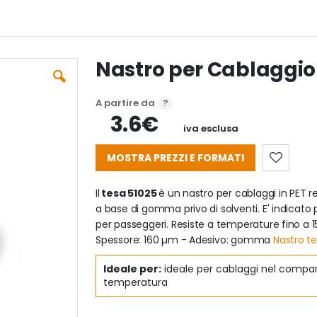
Nastro per Cablaggio
A partire da
3.6€
iva esclusa
MOSTRA PREZZI E FORMATI
Il
tesa 51025
è un nastro per cablaggi in PET r
a base di gomma privo di solventi. E' indicato
per passeggeri. Resiste a temperature fino a
Spessore: 160 µm - Adesivo: gomma
Nastro te
Ideale per:
ideale per cablaggi nel compart
temperatura