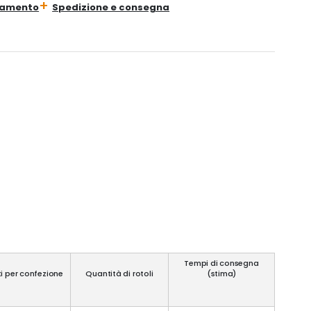
gamento
Spedizione e consegna
Tempi di consegna
i per confezione
Quantità di rotoli
(stima)