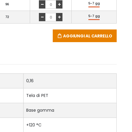
5-7 gg
96
5-7 gg
72
AGGIUNGI AL CARRELLO
0,16
Tela di PET
Base gomma
+120 °C