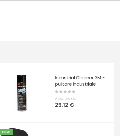
Industrial Cleaner 3M -
pulitore industriale
Rating:
0%
A partire da
29,12 €
NEW