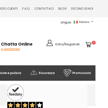
IZIO CLIENTI
F.A.Q
CONTATTACI
BLOG
DICONO DI NOI
Lingua
Italiano
Cart
elementi
0
Chatta Online
Entra/Registrati
o contattaci
one e pulizia
Sicurezza
Promozioni