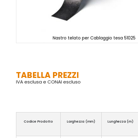
Nastro telato per Cablaggio tesa 51025
Vai
all'inizio
della
galleria
di
TABELLA PREZZI
immagini
IVA esclusa e CONAI escluso
Codice Prodotto
Larghezza (mm)
Lunghezza (m)