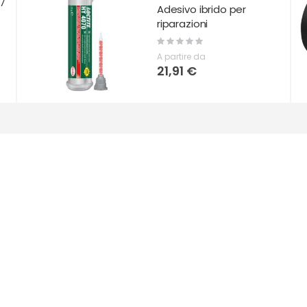
7
Adesivo ibrido per
riparazioni
Rating:
0%
A partire da
21,91 €