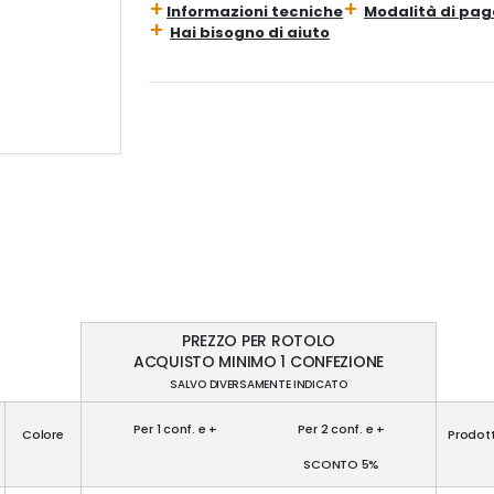
Informazioni tecniche
Modalità di pa
Hai bisogno di aiuto
PREZZO PER ROTOLO
ACQUISTO MINIMO 1 CONFEZIONE
SALVO DIVERSAMENTE INDICATO
Per 1 conf. e +
Per 2 conf. e +
Colore
Prodott
SCONTO 5%