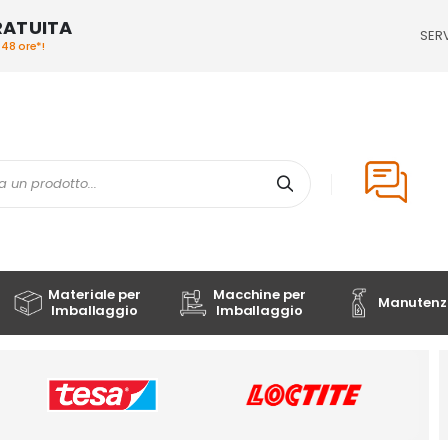
RATUITA
SERV
/48 ore*!
Cerca
Materiale per
Macchine per
Manutenzi
Imballaggio
Imballaggio