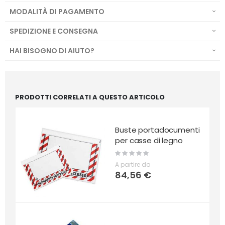
film multistrato e garantisce perfetta protezione dei 
MODALITÀ DI PAGAMENTO
documenti inseriti.

Tutti i componenti utilizzati sono conformi alla normativa 
SPEDIZIONE E CONSEGNA
HAI BISOGNO DI AIUTO?
PRODOTTI CORRELATI A QUESTO ARTICOLO
Buste portadocumenti
per casse di legno
Rating:
0%
A partire da
84,56 €