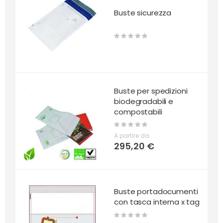
Buste sicurezza
Rating:
0%
Buste per spedizioni
biodegradabili e
compostabili
Rating:
0%
A partire da
295,20 €
Buste portadocumenti
con tasca interna x tag
Rating:
0%