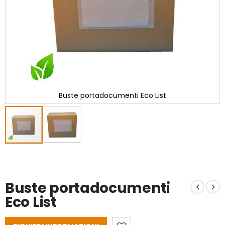
Buste portadocumenti Eco List
Vai
all'inizio
della
galleria
Buste portadocumenti
di
immagini
Eco List