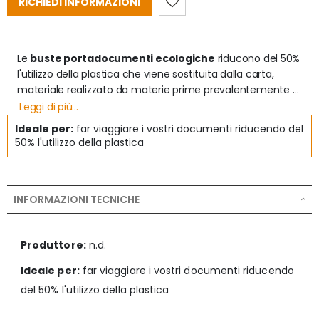
RICHIEDI INFORMAZIONI
Le 
buste portadocumenti ecologiche
 riducono del 50% 
l'utilizzo della plastica che viene sostituita dalla carta, 
materiale realizzato da materie prime prevalentemente 
vegetali, riciclabile e d eco-sostenibile. 

Leggi di più...
Ideale per:
far viaggiare i vostri documenti riducendo del
Sono realizzate da:

50% l'utilizzo della plastica
- uno strato di carta siliconata "cloro free"

- uno strato in carta kraft rinforzata autoadesiva "cloro 
free"

INFORMAZIONI TECNICHE
- un film superiore in polietilene multistrato 

Le 
buste per documenti ecologiche 
hanno la parte 
Produttore:
n.d.
adesiva prima contenente polietilene sostituita da 40g di 
carta kraft che permette di irrigidire la busta risolvendo 
Ideale per:
far viaggiare i vostri documenti riducendo
eventuali problemi statici. Questo offre una migliore 
del 50% l'utilizzo della plastica
riciclabilità 

La busta risulta resistente grazie ai 30my di spessore del 