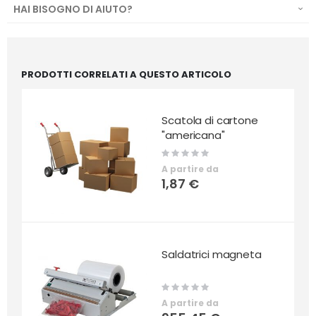
HAI BISOGNO DI AIUTO?
PRODOTTI CORRELATI A QUESTO ARTICOLO
Scatola di cartone
"americana"
Rating:
0%
A partire da
1,87 €
Saldatrici magneta
Rating:
0%
A partire da