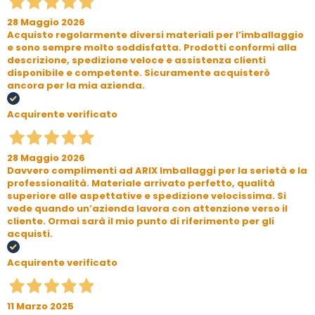
28 Maggio 2026
Acquisto regolarmente diversi materiali per l’imballaggio
e sono sempre molto soddisfatta. Prodotti conformi alla
descrizione, spedizione veloce e assistenza clienti
disponibile e competente. Sicuramente acquisterò
ancora per la mia azienda.
Acquirente verificato
28 Maggio 2026
Davvero complimenti ad ARIX Imballaggi per la serietà e la
professionalità. Materiale arrivato perfetto, qualità
superiore alle aspettative e spedizione velocissima. Si
vede quando un’azienda lavora con attenzione verso il
cliente. Ormai sarà il mio punto di riferimento per gli
acquisti.
Acquirente verificato
11 Marzo 2025