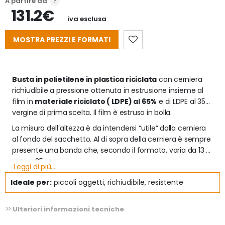
A partire da
131.2€
iva esclusa
MOSTRA PREZZI E FORMATI
Busta in polietilene in plastica riciclata
 con cerniera 
richiudibile a pressione ottenuta in estrusione insieme al 
film in 
materiale riciclato ( LDPE) al 65%
 e di LDPE al 35% 
vergine di prima scelta. Il film è estruso in bolla.
La misura dell’altezza è da intendersi “utile” dalla cerniera 
al fondo del sacchetto. Al di sopra della cerniera è sempre 
presente una banda che, secondo il formato, varia da 13 
mm a 25 mm.
Leggi di più...
Le tolleranze dimensionali ottenibili rispetto alle dimensioni 
Ideale per:
piccoli oggetti, richiudibile, resistente
nominali dichiarate possono variare di +/- 5 mm.
Ulteriori informazioni tecniche