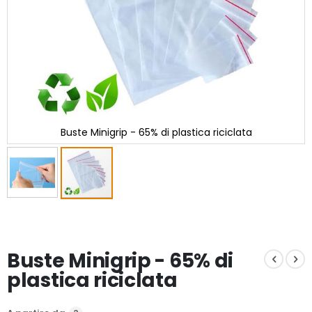
Buste Minigrip - 65% di plastica riciclata
Vai
all'inizio
della
galleria
Buste Minigrip - 65% di
di
immagini
plastica riciclata