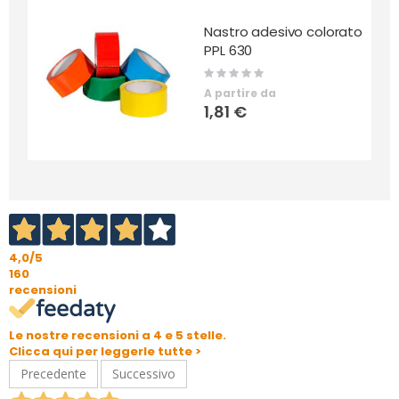
Nastro adesivo colorato
PPL 630
Rating:
0%
A partire da
1,81 €
4,0
/5
160
recensioni
Le nostre recensioni a 4 e 5 stelle.
Clicca qui per leggerle tutte >
Precedente
Successivo