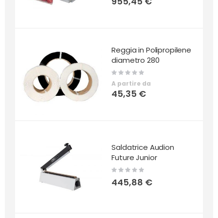
955,45 €
Reggia in Polipropilene
diametro 280
Rating:
0%
A partire da
45,35 €
Saldatrice Audion
Future Junior
Rating:
0%
445,88 €