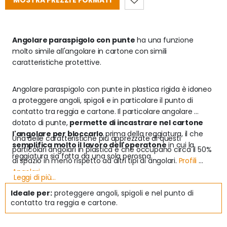
MOSTRA PREZZI E FORMATI
Angolare paraspigolo con punte
 ha una funzione 
molto simile all'angolare in cartone con simili 
caratteristiche protettive.
Angolare paraspigolo con punte in plastica rigida è idoneo 
a proteggere angoli, spigoli e in particolare il punto di 
contatto tra reggia e cartone. Il particolare angolare 
dotato di punte, 
permette di incastrare nel cartone 
l'angolare per bloccarlo
 prima della reggiatura, il che 
Una delle caratteristiche più apprezzate di questi 
semplifica molto il lavoro dell'operatone
 in cui la 
particolari angolari in plastica è che occupano circa il 50% 
reggiatura sia fatta da una sola perosna.
di spazio in meno rispetto ad altri tipi di angolari. 
Profili 
Angolari
Leggi di più...
Ideale per:
proteggere angoli, spigoli e nel punto di
contatto tra reggia e cartone.