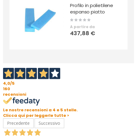
Profilo in polietilene
espanso piatto
Rating:
0%
A partire da
437,88 €
4,0
/5
160
recensioni
Le nostre recensioni a 4 e 5 stelle.
Clicca qui per leggerle tutte >
Precedente
Successivo