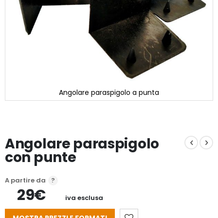
Angolare paraspigolo a punta
Vai
all'inizio
della
galleria
Angolare paraspigolo
di
immagini
con punte
A partire da
29€
iva esclusa