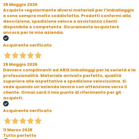
28 Maggio 2026
Acquisto regolarmente diversi materiali per l’imballaggio
e sono sempre molto soddisfatta. Prodotti conformi alla
descrizione, spedizione veloce e assistenza clienti
disponibile e competente. Sicuramente acquisterò
ancora per la mia azienda.
Acquirente verificato
28 Maggio 2026
Davvero complimenti ad ARIX Imballaggi per la serietà e la
professionalità. Materiale arrivato perfetto, qualità
superiore alle aspettative e spedizione velocissima. Si
vede quando un’azienda lavora con attenzione verso il
cliente. Ormai sarà il mio punto di riferimento per gli
acquisti.
Acquirente verificato
11 Marzo 2025
Tutto perfetto