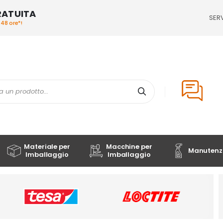
RATUITA
SERV
/48 ore*!
Cerca
Materiale per
Macchine per
Manutenzi
Imballaggio
Imballaggio