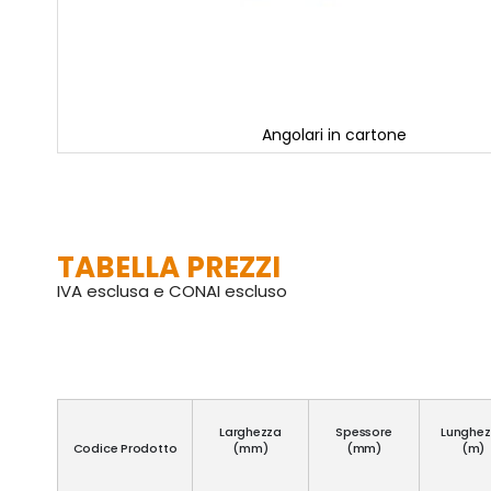
Angolari in cartone
Vai
all'inizio
della
galleria
di
TABELLA PREZZI
immagini
IVA esclusa e CONAI escluso
Larghezza
Spessore
Lunghez
Codice Prodotto
(mm)
(mm)
(m)