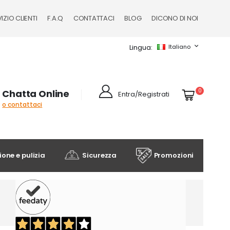
IZIO CLIENTI
F.A.Q
CONTATTACI
BLOG
DICONO DI NOI
Lingua
Italiano
Cart
elementi
0
Chatta Online
Entra/Registrati
o contattaci
one e pulizia
Sicurezza
Promozioni