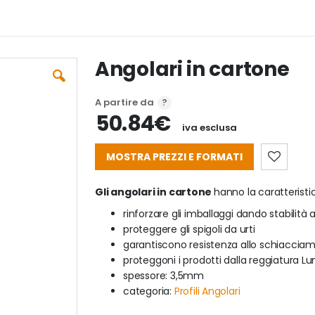
Angolari in cartone
A partire da
50.84€
iva esclusa
MOSTRA PREZZI E FORMATI
Gli angolari in cartone
hanno la caratteristic
rinforzare gli imballaggi dando stabilità a
proteggere gli spigoli da urti
garantiscono resistenza allo schiaccia
proteggoni i prodotti dalla reggiatura L
spessore: 3,5mm
categoria:
Profili Angolari