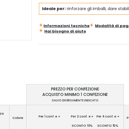
Ideale per:
rinforzare gli imballi, dare stabil
Informazioni tecniche
Modalità di pa
Hai bisogno di aiuto
PREZZO PER CONFEZIONE
ACQUISTO MINIMO 1 CONFEZIONE
SALVO DIVERSAMENTE INDICATO
za
Per 1 conf. e +
Per 2 conf. e +
Per 4 conf. e +
Colore
P
SCONTO 10%
SCONTO 15%