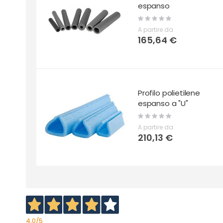
espanso
Rating:
0%
A partire da
165,64 €
Profilo polietilene
espanso a "U"
Rating:
0%
A partire da
210,13 €
4,0
/5