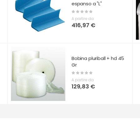
espanso a "L"
Rating:
0%
A partire da
416,97 €
Bobina pluriball + hd 45
Gr
Rating:
0%
A partire da
129,83 €