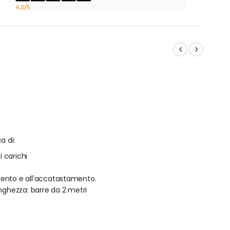
4,0
/5
a di:
i carichi
mento e all'accatastamento.
unghezza: barre da 2 metri