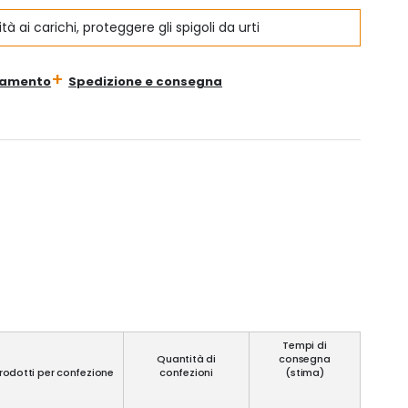
ità ai carichi, proteggere gli spigoli da urti
gamento
Spedizione e consegna
Tempi di
Quantità di
consegna
rodotti per confezione
confezioni
(stima)