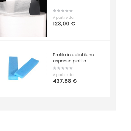
Rating:
0%
A partire da
123,00 €
Profilo in polietilene
espanso piatto
Rating:
0%
A partire da
437,88 €