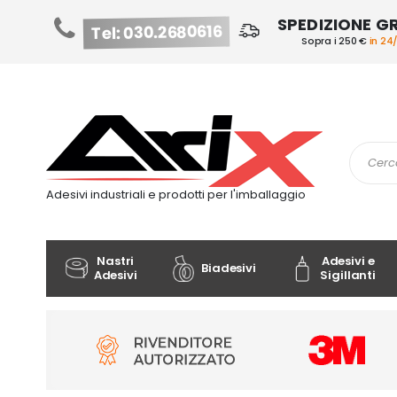
SPEDIZIONE G
Tel: 030.2680616
Sopra i 250 €
in 24
Salta
al
contenuto
Cerca
Adesivi industriali e prodotti per l'imballaggio
Nastri
Adesivi e
Biadesivi
Adesivi
Sigillanti