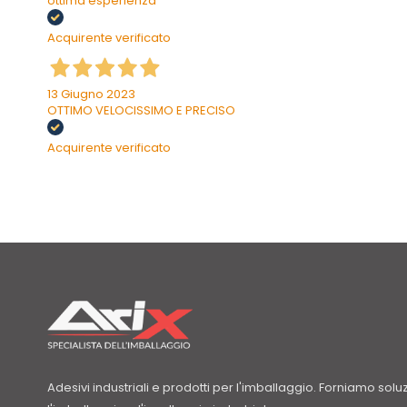
ottima esperienza
Acquirente verificato
13 Giugno 2023
OTTIMO VELOCISSIMO E PRECISO
Acquirente verificato
Adesivi industriali e prodotti per l'imballaggio. Forniamo solu