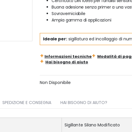
Certificato DIN 10955 per l'analisi sensori
Buona adesione senza primer a una vas
Sovraverniciabile
Ampia gamma di applicazioni
Ideale per:
sigillatura ed incollaggio di num
Informazioni tecniche
Modalità di pa
Hai bisogno di aiuto
Non Disponibile
SPEDIZIONE E CONSEGNA
HAI BISOGNO DI AIUTO?
Sigillante Silano Modificato