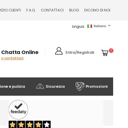
IZIO CLIENTI
F.A.Q
CONTATTACI
BLOG
DICONO DI NOI
Lingua
Italiano
Cart
elementi
0
Chatta Online
Entra/Registrati
o contattaci
one e pulizia
Sicurezza
Promozioni