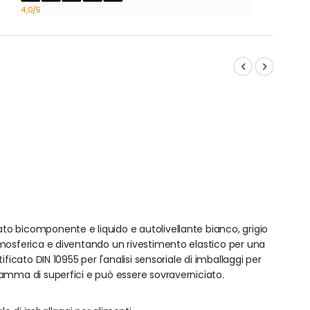
4,0
/5
to bicomponente e liquido e autolivellante bianco, grigio
tmosferica e diventando un rivestimento elastico per una
ficato DIN 10955 per l'analisi sensoriale di imballaggi per
amma di superfici e può essere sovraverniciato.