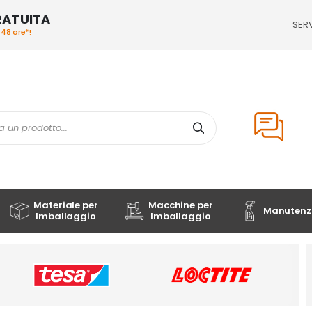
RATUITA
SERV
/48 ore*!
Cerca
Materiale per
Macchine per
Manutenzi
Imballaggio
Imballaggio