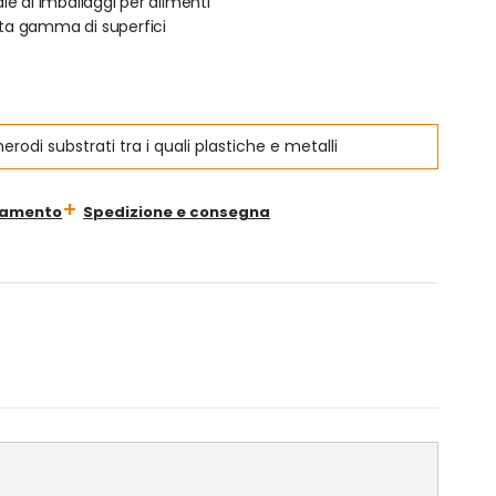
ale di imballaggi per alimenti
ta gamma di superfici
erodi substrati tra i quali plastiche e metalli
gamento
Spedizione e consegna