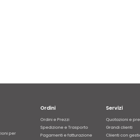
Ordini
Servizi
Ordini e Prezzi
Quotazioni e pre
Spedizione e Trasporto
Grandi clienti
zioni per
Pagamenti e fatturazione
Cliienti con gest