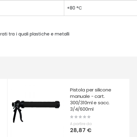
+80 °C
ati tra i quali plastiche e metalli
Pistola per silicone
manuale - cart.
300/310ml e sacc.
3/4/600ml
Rating:
0%
A partire da
28,87 €