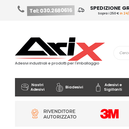
SPEDIZIONE G
Tel: 030.2680616
Sopra i 250 €
in 24
Salta
al
contenuto
Cerca
Adesivi industriali e prodotti per l'imballaggio
Nastri
Adesivi e
Biadesivi
Adesivi
Sigillanti