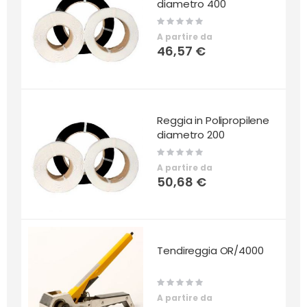
diametro 400
Rating:
0%
A partire da
46,57 €
Reggia in Polipropilene
diametro 200
Rating:
0%
A partire da
50,68 €
Tendireggia OR/4000
Rating:
0%
A partire da