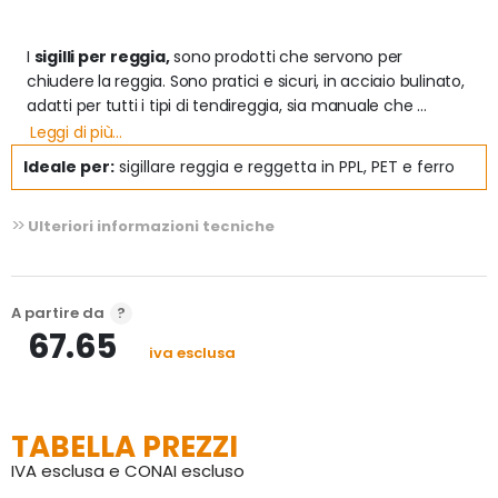
I 
sigilli per reggia,
 sono prodotti che servono per 
chiudere la reggia. Sono pratici e sicuri, in acciaio bulinato, 
adatti per tutti i tipi di tendireggia, sia manuale che 
semiautomatica. 
Leggi di più...
Ve ne sono di diverse grandezze e di diversi materiali a 
Ideale per:
sigillare reggia e reggetta in PPL, PET e ferro
seconda dell'imballaggio da sigillare. Indicati anche per 
reggetta PPL, PET e ferro,
Ulteriori informazioni tecniche
A partire da
67.65
iva esclusa
TABELLA PREZZI
IVA esclusa e CONAI escluso