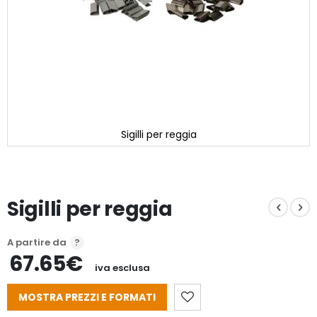
Sigilli per reggia
Vai
all'inizio
della
galleria
Sigilli per reggia
di
immagini
A partire da
67.65€
iva esclusa
MOSTRA PREZZI E FORMATI