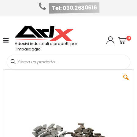
Tel: 030.2680616
Salta
al
contenuto
Cart
elem
0
Cerca
Adesivi industriali e prodotti per
l'imballaggio
Vai
alla
fine
della
galleria
di
immagini