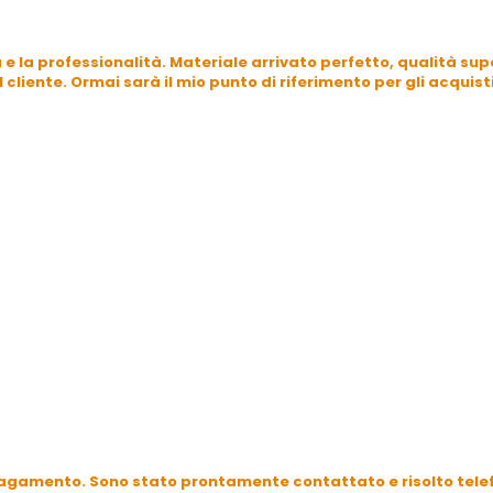
e la professionalità. Materiale arrivato perfetto, qualità supe
liente. Ormai sarà il mio punto di riferimento per gli acquisti
l pagamento. Sono stato prontamente contattato e risolto tel