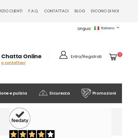
IZIO CLIENTI
F.A.Q
CONTATTACI
BLOG
DICONO DI NOI
Lingua
Italiano
Cart
elementi
0
Chatta Online
Entra/Registrati
o contattaci
one e pulizia
Sicurezza
Promozioni