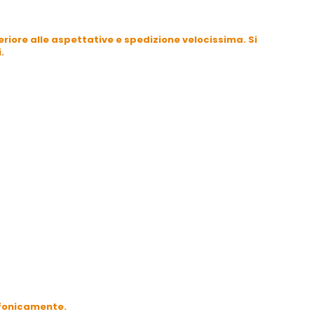
riore alle aspettative e spedizione velocissima. Si
.
efonicamente.