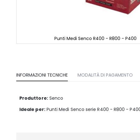
Punti Medi Senco R400 - R800 - P400
Vai
all'inizio
della
galleria
di
immagini
INFORMAZIONI TECNICHE
MODALITÀ DI PAGAMENTO
Produttore:
Senco
Ideale per:
Punti Medi Senco serie R400 - R800 - P40