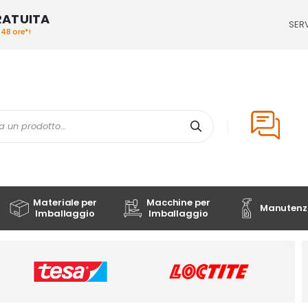
RATUITA
SERV
/48 ore*!
Cerca
Materiale per
Macchine per
Manutenzi
Imballaggio
Imballaggio