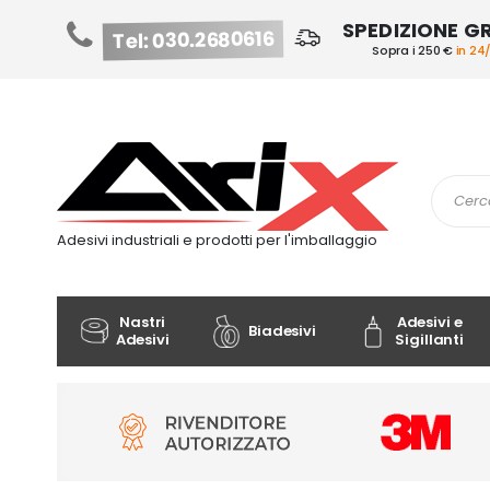
SPEDIZIONE G
Tel: 030.2680616
Sopra i 250 €
in 24
Salta
al
contenuto
Cerca
Adesivi industriali e prodotti per l'imballaggio
Nastri
Adesivi e
Biadesivi
Adesivi
Sigillanti