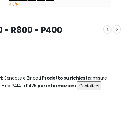
4,0
/5
 - R800 - P400
i:
Sencote e Zincati
Prodotto su richiesta:
misure
0, - da P414 a P425
per informazioni