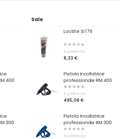
Sale
Loctite SI 176
Rating:
0%
A partire da
8,33 €
rice
Pistola Incollatrice
RM 400
professionale RM 400
Rating:
0%
A partire da
495,08 €
rice
Pistola Incollatrice
RM 300
professionale RM 300
Rating:
0%
A partire da