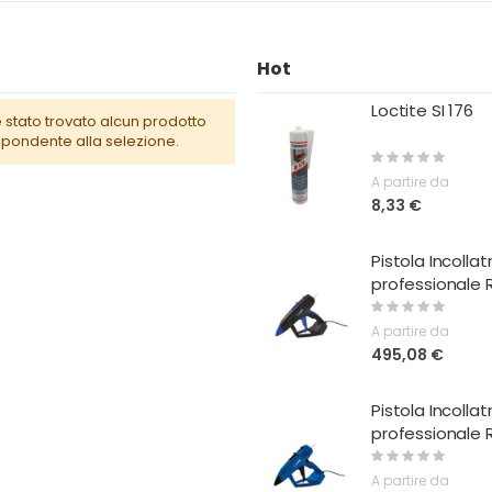
Hot
Loctite SI 176
 stato trovato alcun prodotto
spondente alla selezione.
Rating:
0%
A partire da
8,33 €
Pistola Incollat
professionale 
Rating:
0%
A partire da
495,08 €
Pistola Incollat
professionale 
Rating:
0%
A partire da