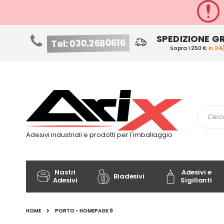
SPEDIZIONE G
Tel: 030.2680616
Sopra i 250 €
in 24
Salta
al
contenuto
Cerca
Adesivi industriali e prodotti per l'imballaggio
Nastri
Adesivi e
Biadesivi
Adesivi
Sigillanti
HOME
PORTO - HOMEPAGE 9