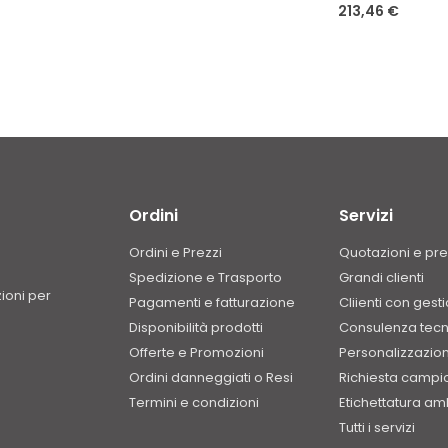
213,46 €
Ordini
Servizi
Ordini e Prezzi
Quotazioni e pre
Spedizione e Trasporto
Grandi clienti
zioni per
Pagamenti e fatturazione
Cliienti con gest
Disponibilità prodotti
Consulenza tecn
Offerte e Promozioni
Personalizzazion
Ordini danneggiati o Resi
Richiesta campi
Termini e condizioni
Etichettatura am
Tutti i servizi