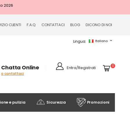
to 2026
IZIO CLIENTI
F.A.Q
CONTATTACI
BLOG
DICONO DI NOI
Lingua
Italiano
Cart
elementi
0
Chatta Online
Entra/Registrati
o contattaci
one e pulizia
Sicurezza
Promozioni