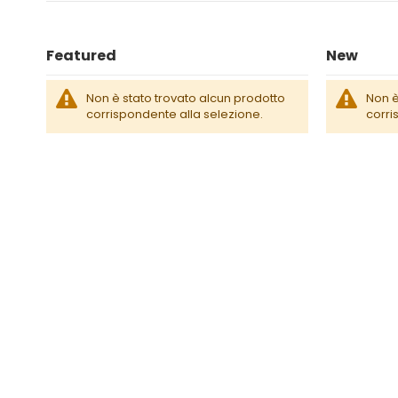
Featured
New
Non è stato trovato alcun prodotto
Non è
corrispondente alla selezione.
corri