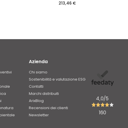
213,46 €
Azienda
ventivi
Chi siamo
Sostenibilità e valutazione ESG
ionale
Contatti
ica
Marchi distribuiti
4,0
/5
i
ArixBlog
onatura
Recensioni dei clienti
160
bientale
Newsletter