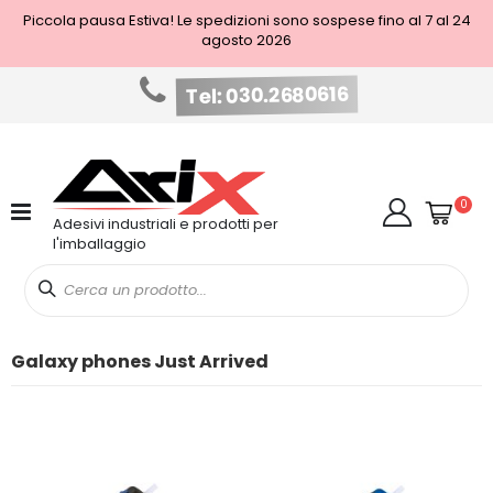
Piccola pausa Estiva! Le spedizioni sono sospese fino al 7 al 24
agosto 2026
Tel: 030.2680616
Salta
al
contenuto
Cart
elem
0
Cerca
Adesivi industriali e prodotti per
l'imballaggio
Galaxy phones Just Arrived