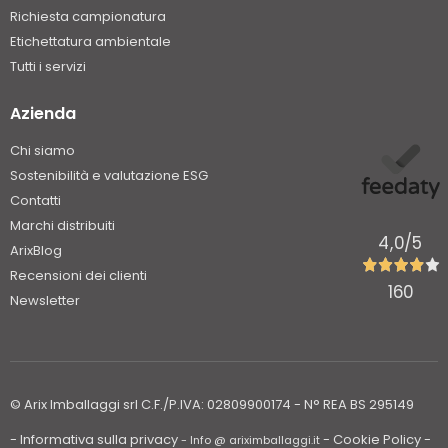
Richiesta campionatura
Etichettatura ambientale
Tutti i servizi
Azienda
Chi siamo
Sostenibilità e valutazione ESG
Contatti
Marchi distribuiti
4,0
/5
ArixBlog
Recensioni dei clienti
160
Newsletter
© Arix Imballaggi srl C.F./P.IVA: 02809900174 - N° REA BS 295149
- Informativa sulla privacy
- Cookie Policy
-
- Info @ ariximballaggi.it