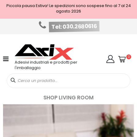
Piccola pausa Estiva! Le spedizioni sono sospese fino al 7 al 24
agosto 2026
Tel: 030.2680616
Salta
al
contenuto
Cart
elem
0
Cerca
Adesivi industriali e prodotti per
l'imballaggio
SHOP LIVING ROOM