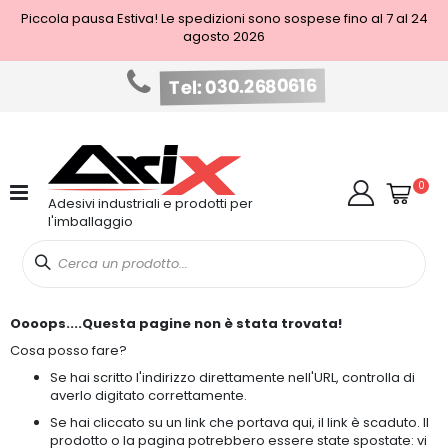
Piccola pausa Estiva! Le spedizioni sono sospese fino al 7 al 24
agosto 2026
Tel: 030.2680616
Salta
al
contenuto
Cart
elem
0
Cerca
Adesivi industriali e prodotti per
l'imballaggio
Oooops....Questa pagine non è stata trovata!
Cosa posso fare?
Se hai scritto l'indirizzo direttamente nell'URL, controlla di
averlo digitato correttamente.
Se hai cliccato su un link che portava qui, il link è scaduto. Il
prodotto o la pagina potrebbero essere state spostate: vi