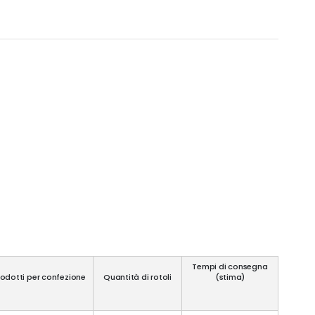
Tempi di consegna
rodotti per confezione
Quantità di rotoli
(stima)