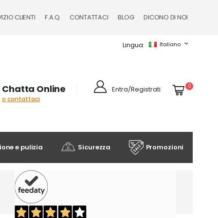
IZIO CLIENTI
F.A.Q
CONTATTACI
BLOG
DICONO DI NOI
Lingua
Italiano
Cart
elementi
0
Chatta Online
Entra/Registrati
o contattaci
one e pulizia
Sicurezza
Promozioni