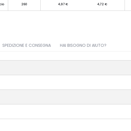
cio
260
4,97 €
4,72 €
SPEDIZIONE E CONSEGNA
HAI BISOGNO DI AIUTO?