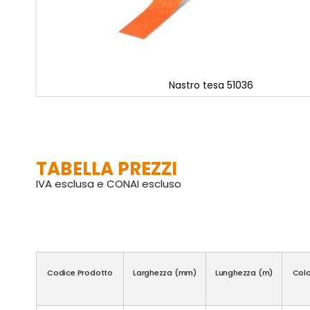
Nastro tesa 51036
Vai
all'inizio
della
galleria
di
TABELLA PREZZI
immagini
IVA esclusa e CONAI escluso
Codice Prodotto
Larghezza (mm)
Lunghezza (m)
Colo