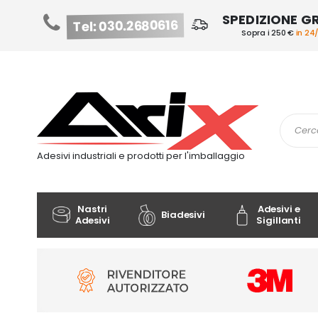
SPEDIZIONE G
Tel: 030.2680616
Sopra i 250 €
in 24
Salta
al
contenuto
Cerca
Adesivi industriali e prodotti per l'imballaggio
Nastri
Adesivi e
Biadesivi
Adesivi
Sigillanti