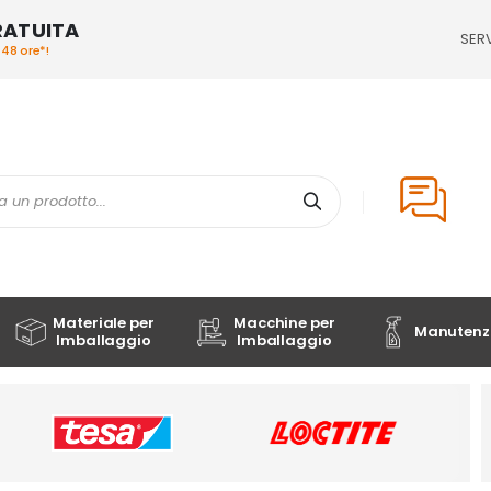
RATUITA
SERV
/48 ore*!
Cerca
Materiale per
Macchine per
Manutenzi
Imballaggio
Imballaggio