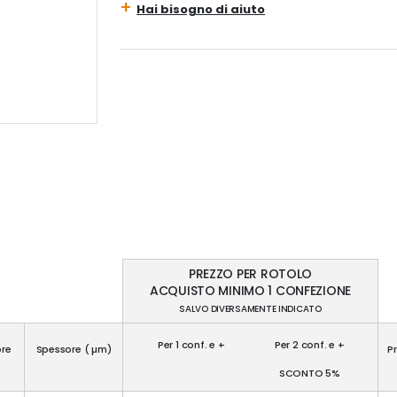
Hai bisogno di aiuto
PREZZO PER ROTOLO
ACQUISTO MINIMO 1 CONFEZIONE
SALVO DIVERSAMENTE INDICATO
Per 1 conf. e +
Per 2 conf. e +
re
Spessore ( µm)
P
SCONTO 5%