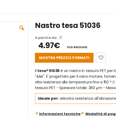
Nastro tesa 51036
A partire da
4.97€
iva esclusa
MOSTRA PREZZI E FORMATI
il
tesa® 51036
è un nastro in tessuto PET per l
"AAA". E' progettato per il vano motore, forne
alta resistenza alla temperatura fino a 150 ° C
tessuto PET - Spessore totale: 260 µm - Massa
Ideale per:
elevata resistenza all'abrasio
Informazioni tecniche
Modalità di pa