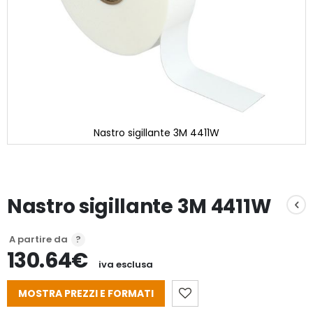
Nastro sigillante 3M 4411W
Vai
all'inizio
della
galleria
Nastro sigillante 3M 4411W
di
immagini
A partire da
130.64€
iva esclusa
MOSTRA PREZZI E FORMATI