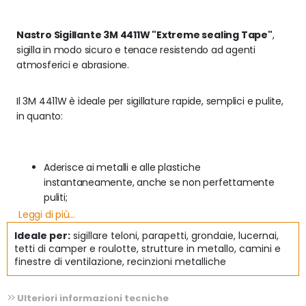
Nastro Sigillante 3M 4411W "Extreme sealing Tape"
, 
sigilla in modo sicuro e tenace resistendo ad agenti 
atmosferici e abrasione.
Il 3M 4411W è ideale per sigillature rapide, semplici e pulite, 
in quanto:
Aderisce ai metalli e alle plastiche 
instantaneamente, anche se non perfettamente 
puliti;
Leggi di più...
Conformabile a profili e bordi irregolari, inclusi rivetti 
Ideale per:
sigillare teloni, parapetti, grondaie, lucernai,
e bulloni;
tetti di camper e roulotte, strutture in metallo, camini e
finestre di ventilazione, recinzioni metalliche
Flessibile: assorbe vibrazioni e sopporta dilatazioni 
termiche;
Ulteriori informazioni tecniche