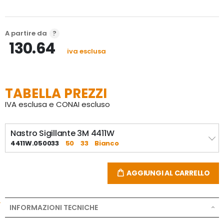
Pulito e preciso per incollaggi esteticamente 
perfetti.
A partire da
Verniciabile
130.64
iva esclusa
Non richiede accessori per applicazione.
Spessore: 1mm
TABELLA PREZZI
IVA esclusa e CONAI escluso
Nastro Sigillante 3M 4411W
4411W.050033
50
33
Bianco
AGGIUNGI AL CARRELLO
INFORMAZIONI TECNICHE