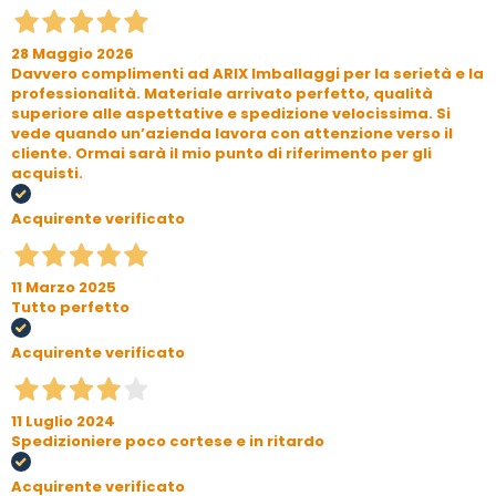
28 Maggio 2026
Davvero complimenti ad ARIX Imballaggi per la serietà e la
professionalità. Materiale arrivato perfetto, qualità
superiore alle aspettative e spedizione velocissima. Si
vede quando un’azienda lavora con attenzione verso il
cliente. Ormai sarà il mio punto di riferimento per gli
acquisti.
Acquirente verificato
11 Marzo 2025
Tutto perfetto
Acquirente verificato
11 Luglio 2024
Spedizioniere poco cortese e in ritardo
Acquirente verificato