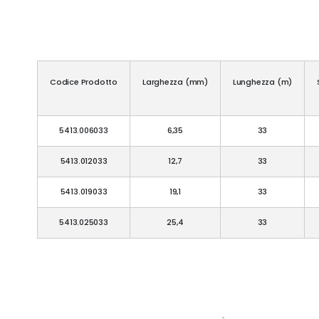
Codice Prodotto
Larghezza (mm)
Lunghezza (m)
5413.006033
6,35
33
5413.012033
12,7
33
5413.019033
19,1
33
5413.025033
25,4
33