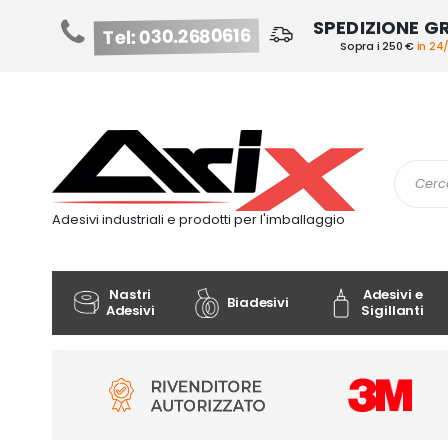
SPEDIZIONE G
Tel: 030.2680616
Sopra i 250 €
in 24
Salta
al
contenuto
Cerca
Adesivi industriali e prodotti per l'imballaggio
Nastri
Adesivi e
Biadesivi
Adesivi
Sigillanti