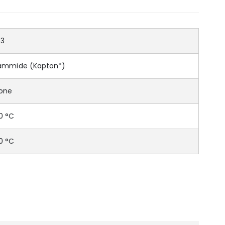
73
iammide (Kapton*)
cone
0 °C
0 °C