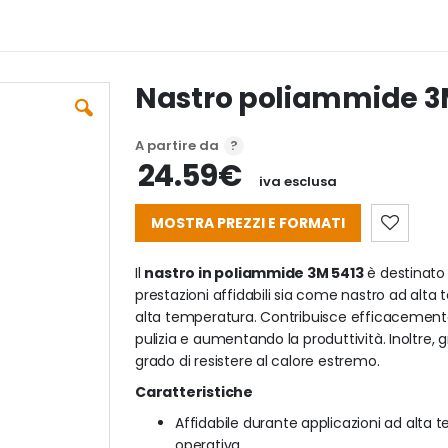
Nastro poliammide 3
A partire da
24.59€
iva esclusa
MOSTRA PREZZI E FORMATI
Il
nastro in poliammide 3M 5413
è destinato 
prestazioni affidabili sia come nastro ad alt
alta temperatura. Contribuisce efficacemente a
pulizia e aumentando la produttività. Inoltre, gr
grado di resistere al calore estremo.
Caratteristiche
Affidabile durante applicazioni ad alta 
operativa