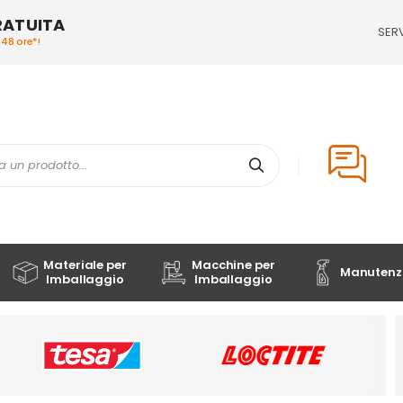
RATUITA
SERV
/48 ore*!
Cerca
Materiale per
Macchine per
Manutenzi
Imballaggio
Imballaggio