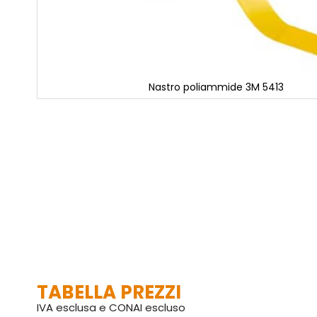
Nastro poliammide 3M 5413
Vai
all'inizio
della
galleria
di
immagini
TABELLA PREZZI
IVA esclusa e CONAI escluso