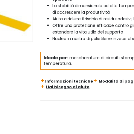
La stabilità dimensionale ad alte tempera
di accrescere la produttività
Aiuta a ridurre il rischio di residui adesiv
Offre una protezione efficace contro gli 
estendere la vita utile del supporto
Nucleo in nastro di polietilene invece ch
Ideale per:
mascheratura di circuiti stampa
temperatura.
Informazioni tecniche
Modalità di pa
Hai bisogno di aiuto