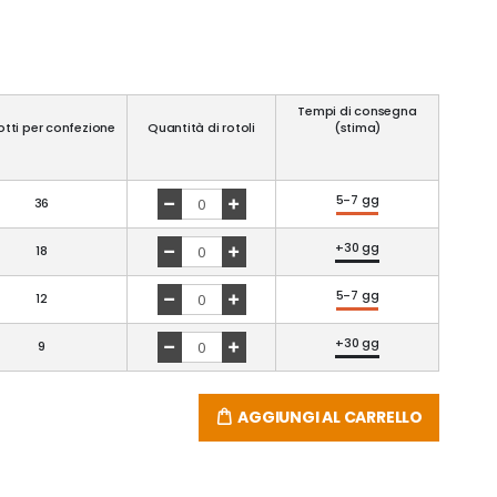
Tempi di consegna
tti per confezione
Quantità di rotoli
(stima)
5-7 gg
36
+30 gg
18
5-7 gg
12
+30 gg
9
AGGIUNGI AL CARRELLO