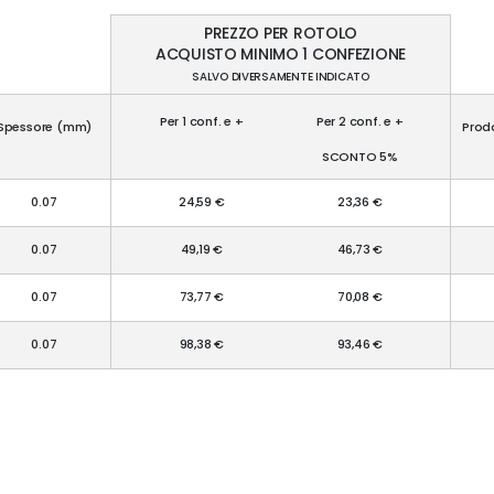
PREZZO PER ROTOLO
ACQUISTO MINIMO 1 CONFEZIONE
SALVO DIVERSAMENTE INDICATO
Per 1 conf. e +
Per 2 conf. e +
Spessore (mm)
Prodo
SCONTO 5%
0.07
24,59 €
23,36 €
0.07
49,19 €
46,73 €
0.07
73,77 €
70,08 €
0.07
98,38 €
93,46 €