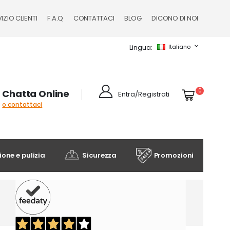
IZIO CLIENTI
F.A.Q
CONTATTACI
BLOG
DICONO DI NOI
Lingua
Italiano
Cart
elementi
0
Chatta Online
Entra/Registrati
o contattaci
one e pulizia
Sicurezza
Promozioni