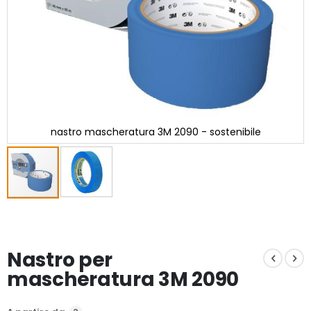
nastro mascheratura 3M 2090 - sostenibile
Vai
all'inizio
della
galleria
Nastro per
di
immagini
mascheratura 3M 2090