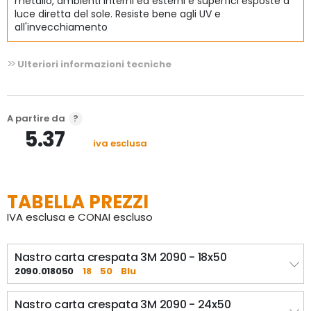
metallo, ambienti interni ed esterni e superfici esposte a
Universale: può essere utilizzato su molteplici 
luce diretta del sole. Resiste bene agli UV e
superfici
all'invecchiamento
Adesione media, ottimo per superfici lisce come 
Ulteriori informazioni tecniche
vetro, piastrelle, legno trattato (verniciato, 
smaltato), finestre e pavimenti
La rimozione pulita fino a 14 giorni dopo 
A partire da
5.37
l'applicazione non causa danni o né lascia residui 
iva esclusa
appiccicosi
Utilizzabile sia in ambienti interni che esterni
TABELLA PREZZI
Resistenza ai raggi UV e all'acqua
IVA esclusa e CONAI escluso
Il nastro per mascheratura è realizzato 
100% PEFC
SGSCH-PEFC-COC-110078 
carta certificata PEFC, 
Nastro carta crespata 3M 2090 - 18x50
proveniente da foreste certificate,
 rinnovabili e 
2090.018050
18
50
Blu
gestite in modo responsabile
Nastro carta crespata 3M 2090 - 24x50