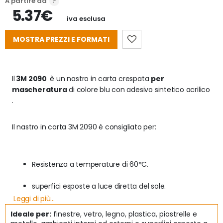
A partire da
5.37€
iva esclusa
MOSTRA PREZZI E FORMATI
Il
 3M 2090 
 è un nastro in carta crespata 
per 
mascheratura
 di colore blu con adesivo sintetico acrilico 
.
Il nastro in carta 3M 2090 è consigliato per:
Resistenza a temperature di 60°C. 
superfici esposte a luce diretta del sole.
Leggi di più...
Resiste bene agli UV e all'invecchiamento
Ideale per:
finestre, vetro, legno, plastica, piastrelle e