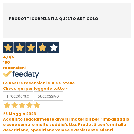
PRODOTTI CORRELATI A QUESTO ARTICOLO
4,0
/5
160
recensioni
Le nostre recensioni a 4 e 5 stelle.
Clicca qui per leggerle tutte >
Precedente
Successivo
28 Maggio 2026
Acquisto regolarmente diversi materiali per l’imballaggio
e sono sempre molto soddisfatta. Prodotti conformi alla
descrizione, spedizione veloce e assistenza clienti