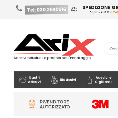
SPEDIZIONE G
Tel: 030.2680616
Sopra i 250 €
in 24
Salta
al
contenuto
Cerca
Adesivi industriali e prodotti per l'imballaggio
Nastri
Adesivi e
Biadesivi
Adesivi
Sigillanti