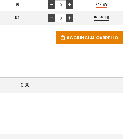
5-7 gg
96
15-20 gg
54
AGGIUNGI AL CARRELLO
0,38