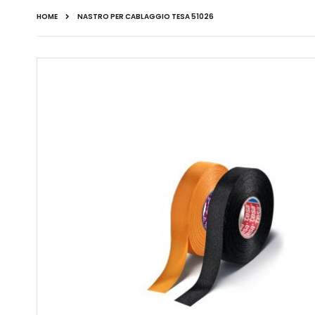
HOME
NASTRO PER CABLAGGIO TESA 51026
Vai
alla
fine
della
galleria
di
immagini