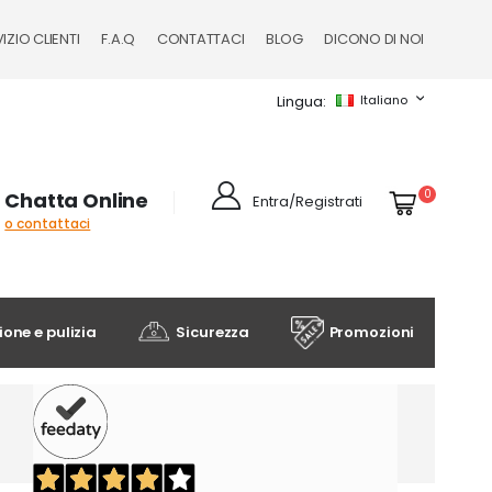
IZIO CLIENTI
F.A.Q
CONTATTACI
BLOG
DICONO DI NOI
Lingua
Italiano
Cart
elementi
0
Chatta Online
Entra/Registrati
o contattaci
one e pulizia
Sicurezza
Promozioni