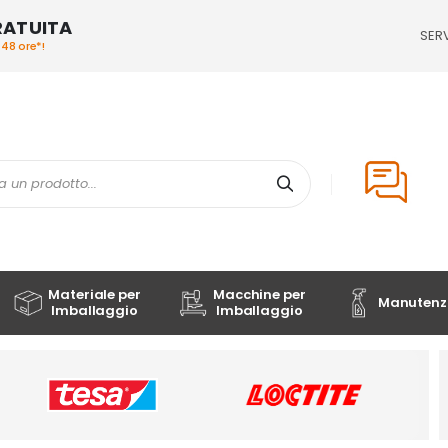
RATUITA
SERV
/48 ore*!
Cerca
Materiale per
Macchine per
Manutenzi
Imballaggio
Imballaggio