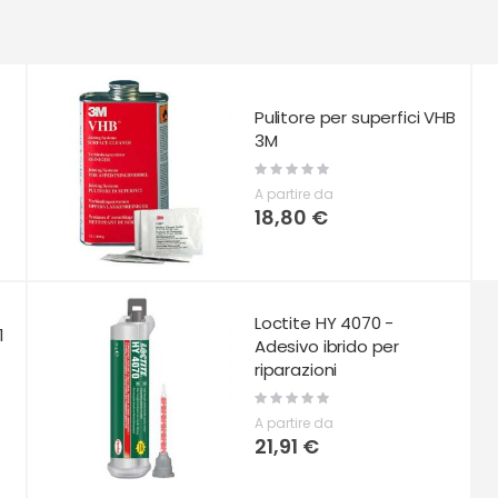
Pulitore per superfici VHB
3M
Rating:
0%
A partire da
18,80 €
Loctite HY 4070 -
1
Adesivo ibrido per
riparazioni
Rating:
0%
A partire da
21,91 €