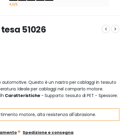
4,0
/5
 tesa 51026
re automotive. Questo è un nastro per cablaggi in tessuto
emperatura. Ideale per cablaggi nel comparto motore.
00h
Caratteristiche
- Supporto: tessuto di PET - Spessore:
imento motore, alta resistenza all'abrasione.
gamento
Spedizione e consegna