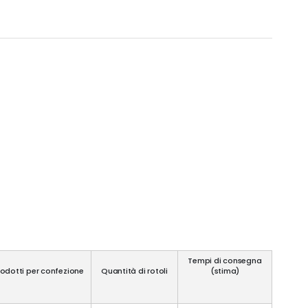
Tempi di consegna
rodotti per confezione
Quantità di rotoli
(stima)