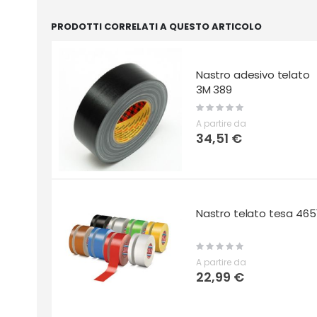
PRODOTTI CORRELATI A QUESTO ARTICOLO
Nastro adesivo telato
3M 389
Rating:
0%
A partire da
34,51 €
Nastro telato tesa 465
Rating:
0%
A partire da
22,99 €