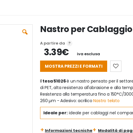
Nastro per Cablaggio
A partire da
3.39€
iva esclusa
MOSTRA PREZZI E FORMATI
Il
tesa 51026
è un nastro pensato per il setto
di PET, alta resistenza all'abrasione e alla t
Resistenza alla temperatura fino a 150°C/30
260 µm - Adesivo: acrilico
Nastro telato
Ideale per:
ideale per cablaggi nel compart
Informazioni tecniche
Modalità di pa