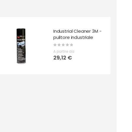
Industrial Cleaner 3M -
pulitore industriale
Rating:
0%
A partire da
29,12 €