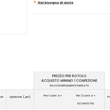
Hai bisogno di aiuto
PREZZO PER ROTOLO
ACQUISTO MINIMO 1 CONFEZIONE
SALVO DIVERSAMENTE INDICATO
Per 1 conf. e +
Per 2 conf. e +
ore
Spessore ( µm)
P
SCONTO 5%