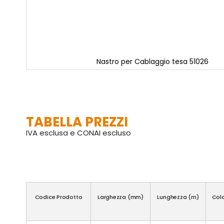
Nastro per Cablaggio tesa 51026
Vai
all'inizio
della
galleria
di
TABELLA PREZZI
immagini
IVA esclusa e CONAI escluso
Codice Prodotto
Larghezza (mm)
Lunghezza (m)
Col