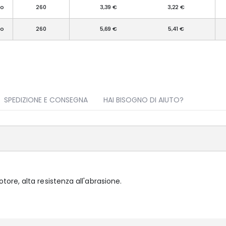
ro
260
3,39 €
3,22 €
ro
260
5,69 €
5,41 €
SPEDIZIONE E CONSEGNA
HAI BISOGNO DI AIUTO?
re, alta resistenza all'abrasione.