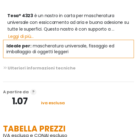
Tesa® 4323
 è un nastro in carta per mascheratura 
universale con essiccamento ad aria e buona adesione su 
tutte le superfici. Questo nastro è con supporto a 
crespatura fine con un adesivo in gomma naturale.

Leggi di più...
Ideale per:
mascheratura universale, fissaggio ed
Caratteristiche del Nastro in carta 4323
imballaggio di oggetti leggeri
Il prodotto è idoneo per applicazioni generali: 
mascheratura, sigillatura, fissaggio, imballaggio di oggetti 
Ulteriori informazioni tecniche
leggeri ecc.
A partire da
1.07
iva esclusa
TABELLA PREZZI
IVA esclusa e CONAI escluso