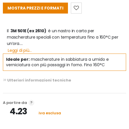
MOSTRA PREZZI E FORMATI
Il 
 3M 501E (ex 2610) 
 è un nastro in carta per 
mascherature speciali con temperatura fino a 160°C per 
un’ora.

Leggi di più...
Questo nastro è pensato per mascherature in processi di 
Ideale per:
mascherature in sabbiatura a umido e
sabbiatura a umido e di verniciatura con più passaggi in 
verniciatura con più passaggi in forno. Fino 160°C
forno ad alte temperature. 
Ulteriori informazioni tecniche
A partire da
4.23
iva esclusa