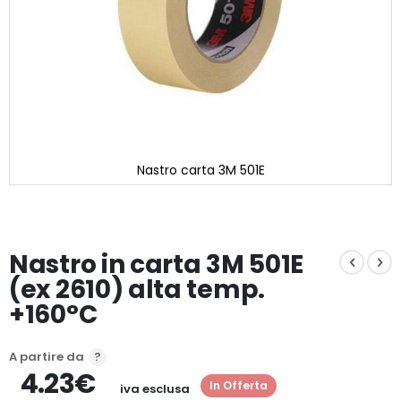
Nastro carta 3M 501E
Vai
all'inizio
della
galleria
Nastro in carta 3M 501E
di
immagini
(ex 2610) alta temp.
+160°C
A partire da
4.23€
In Offerta
iva esclusa