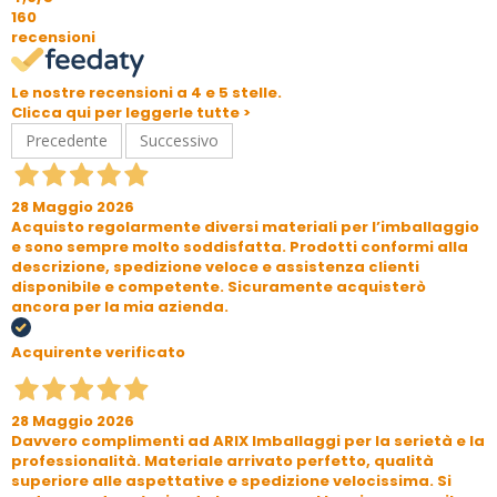
160
recensioni
Le nostre recensioni a 4 e 5 stelle.
Clicca qui per leggerle tutte >
Precedente
Successivo
28 Maggio 2026
Acquisto regolarmente diversi materiali per l’imballaggio
e sono sempre molto soddisfatta. Prodotti conformi alla
descrizione, spedizione veloce e assistenza clienti
disponibile e competente. Sicuramente acquisterò
ancora per la mia azienda.
Acquirente verificato
28 Maggio 2026
Davvero complimenti ad ARIX Imballaggi per la serietà e la
professionalità. Materiale arrivato perfetto, qualità
superiore alle aspettative e spedizione velocissima. Si