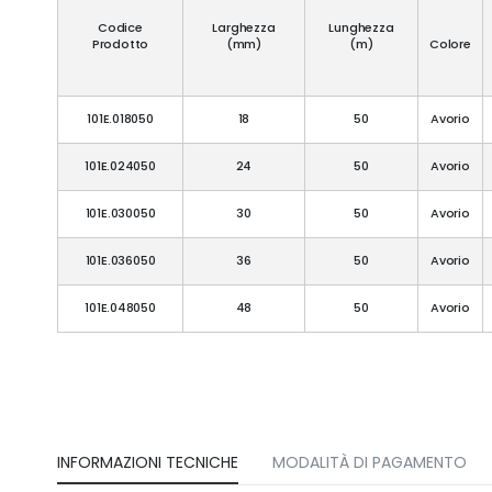
Codice
Larghezza
Lunghezza
Prodotto
(mm)
(m)
Colore
101E.018050
18
50
Avorio
101E.024050
24
50
Avorio
101E.030050
30
50
Avorio
101E.036050
36
50
Avorio
101E.048050
48
50
Avorio
INFORMAZIONI TECNICHE
MODALITÀ DI PAGAMENTO