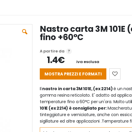
Nastro carta 3M 101E 
fino +60°C
A partire da
1.4€
iva esclusa
MOSTRA PREZZI E FORMATI
Il
nastro in carta 3M 101E, (ex 2214)
è un nas
gomma resina reticolato. E' adatto ad applica
temperature fino a 60°C per un'ora. Molto utili
101E (ex 2214) è consigliato per:
Mascherature
tinteggiature e verniciature, anche con essic
sigillature ed altre applicazioni .Temperature 