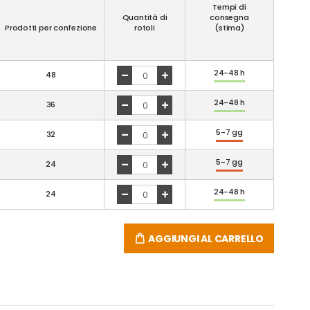
Tempi di
Quantità di
consegna
Prodotti per confezione
rotoli
(stima)
24-48 h
48
24-48 h
36
5-7 gg
32
5-7 gg
24
24-48 h
24
AGGIUNGI AL CARRELLO