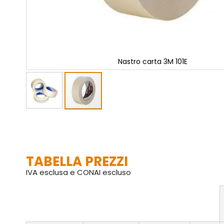
Nastro carta 3M 101E
Vai
all'inizio
della
galleria
di
TABELLA PREZZI
immagini
IVA esclusa e CONAI escluso