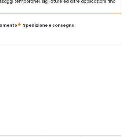
saggi temporanei, sigillature ed altre applicazioni fino
gamento
Spedizione e consegna