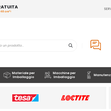
RATUITA
SERV
/48 ore*!
Cerca
Materiale per
Macchine per
Manutenzi
Imballaggio
Imballaggio