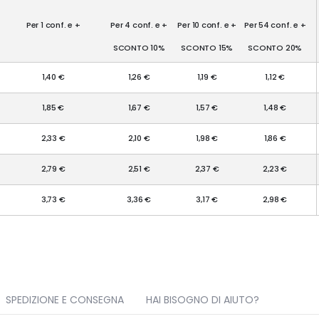
Per 1 conf. e +
Per 4 conf. e +
Per 10 conf. e +
Per 54 conf. e +
SCONTO 10%
SCONTO 15%
SCONTO 20%
1,40 €
1,26 €
1,19 €
1,12 €
1,85 €
1,67 €
1,57 €
1,48 €
2,33 €
2,10 €
1,98 €
1,86 €
2,79 €
2,51 €
2,37 €
2,23 €
3,73 €
3,36 €
3,17 €
2,98 €
SPEDIZIONE E CONSEGNA
HAI BISOGNO DI AIUTO?