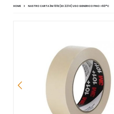
HOME
NASTRO CARTA 3M 101E (EX 2214) USO GENERICO FINO +60°C
Vai
alla
fine
della
galleria
di
immagini