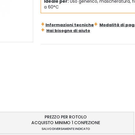
Ideale per:
Uso generico, mascheratura, fis
a 60°C
Informazioni tecniche
Modalità di pa
Hai bisogno di aiuto
PREZZO PER ROTOLO
ACQUISTO MINIMO 1 CONFEZIONE
SALVO DIVERSAMENTE INDICATO