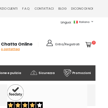
IZIO CLIENTI
F.A.Q
CONTATTACI
BLOG
DICONO DI NOI
Lingua
Italiano
Cart
elementi
0
Chatta Online
Entra/Registrati
o contattaci
one e pulizia
Sicurezza
Promozioni