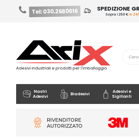
SPEDIZIONE G
Tel: 030.2680616
Sopra i 250 €
in 24
Salta
al
contenuto
Cerca
Adesivi industriali e prodotti per l'imballaggio
Nastri
Adesivi e
Biadesivi
Adesivi
Sigillanti