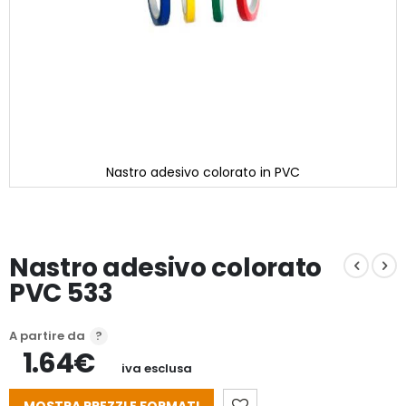
Nastro adesivo colorato in PVC
Vai
all'inizio
della
galleria
Nastro adesivo colorato
di
immagini
PVC 533
A partire da
1.64€
iva esclusa