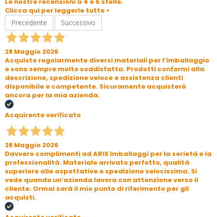
Le nostre recensioni a 4 e 5 stelle.
Clicca qui per leggerle tutte >
Precedente
Successivo
28 Maggio 2026
Acquisto regolarmente diversi materiali per l’imballaggio
e sono sempre molto soddisfatta. Prodotti conformi alla
descrizione, spedizione veloce e assistenza clienti
disponibile e competente. Sicuramente acquisterò
ancora per la mia azienda.
Acquirente verificato
28 Maggio 2026
Davvero complimenti ad ARIX Imballaggi per la serietà e la
professionalità. Materiale arrivato perfetto, qualità
superiore alle aspettative e spedizione velocissima. Si
vede quando un’azienda lavora con attenzione verso il
cliente. Ormai sarà il mio punto di riferimento per gli
acquisti.