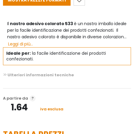
MOSTRA PREZZI E FORMATI
Il 
nastro adesivo colorato 533
 è un nastro imballo ideale 
per la facile identificazione dei prodotti confezionati.  Il 
nastro adesivo colorato è disponibile in diverse colorazioni 
quali: rosso, giallo, verde, blu. Questo nastro in pvc 
Leggi di più...
presenta le stesse caratteristiche del 
 nastro in pvc 533 
 e 
Ideale per:
la facile identificazione dei prodotti
risulta disponibile nei colori trasparente, bianco ed avana. 
confezionati.
E' un prodotto che rientra a pieno titolo tra i nastri da 
imballo, perché ne presenta caratteristiche similari, con 
Ulteriori informazioni tecniche
l'aggiunta della colorazione per particolari esigenze di 
identificazione e diversificazione degli imballi

Caratteristiche del nastro adesivo colorato 533
A partire da
- Materiale: PVC

1.64
- Tipo colla: adesivo in gomma resina naturale

iva esclusa