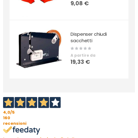
9,08 €
Dispenser chiudi
sacchetti
Rating:
0%
A partire da
19,33 €
4,0
/5
160
recensioni