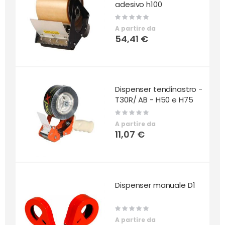
adesivo h100
Rating:
0%
A partire da
54,41 €
Dispenser tendinastro -
T30R/ AB - H50 e H75
Rating:
0%
A partire da
11,07 €
Dispenser manuale D1
Rating:
0%
A partire da