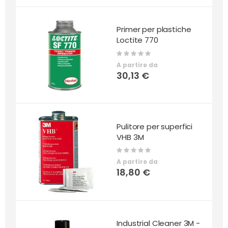
Primer per plastiche
Loctite 770
Rating:
0%
A partire da
30,13 €
Pulitore per superfici
VHB 3M
Rating:
0%
A partire da
18,80 €
Industrial Cleaner 3M -