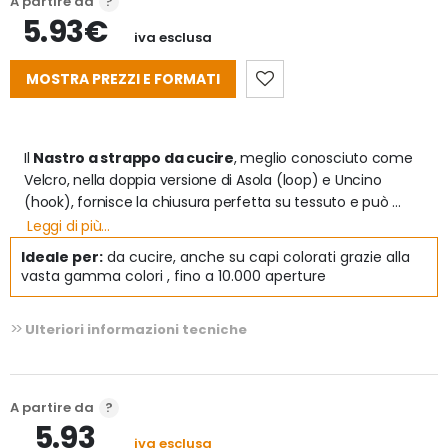
A partire da
5.93€
iva esclusa
MOSTRA PREZZI E FORMATI
Il 
Nastro a strappo da cucire
, meglio conosciuto come 
Velcro, nella doppia versione di Asola (loop) e Uncino 
(hook), fornisce la chiusura perfetta su tessuto e può 
essere utilizzato al posto di bottoni, bottoni automatici e 
Leggi di più...
cerniere.

Ideale per:
da cucire, anche su capi colorati grazie alla
vasta gamma colori , fino a 10.000 aperture
Caratteristiche
- Alta qualità premium (100% Nylon)

Ulteriori informazioni tecniche
- fino a 10.000 cicli di apertura e chiusura

- Prodotto simile al più noto Velcro da cucire

- Certificazione ISO

- Vasta gamma di colori: Bianco, Nero, Rosso, Marrone, 
A partire da
Beige, Royal Blu, Grigio, Giallo, Navy Blu, Oliva 

5.93
- Gamma completa di dimensioni

iva esclusa