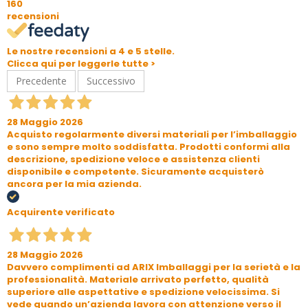
160
recensioni
Le nostre recensioni a 4 e 5 stelle.
Clicca qui per leggerle tutte >
Precedente
Successivo
28 Maggio 2026
Acquisto regolarmente diversi materiali per l’imballaggio
e sono sempre molto soddisfatta. Prodotti conformi alla
descrizione, spedizione veloce e assistenza clienti
disponibile e competente. Sicuramente acquisterò
ancora per la mia azienda.
Acquirente verificato
28 Maggio 2026
Davvero complimenti ad ARIX Imballaggi per la serietà e la
professionalità. Materiale arrivato perfetto, qualità
superiore alle aspettative e spedizione velocissima. Si
vede quando un’azienda lavora con attenzione verso il