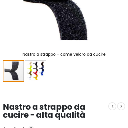
Nastro a strappo - come velcro da cucire
Vai
all'inizio
della
galleria
Nastro a strappo da
di
immagini
cucire - alta qualità