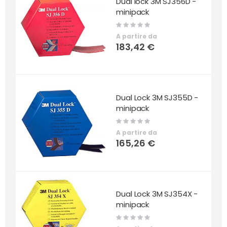
Dual lock 3M SJ356D -
minipack
Rating:
0%
A partire da
183,42 €
Dual Lock 3M SJ355D -
minipack
Rating:
0%
A partire da
165,26 €
Dual Lock 3M SJ354X -
minipack
Rating:
0%