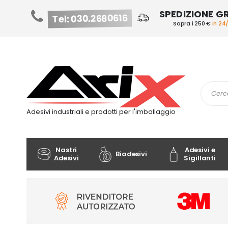
SPEDIZIONE G
Tel: 030.2680616
Sopra i 250 €
in 24
Salta
al
contenuto
Cerca
Adesivi industriali e prodotti per l'imballaggio
Nastri
Adesivi e
Biadesivi
Adesivi
Sigillanti