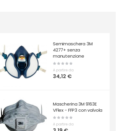
Semimaschera 3M
4277+ senza
manutenzione
Rating:
0%
A partire da
34,12 €
Mascherina 3M 9163E
VFlex - FFP3 con valvola
Rating:
0%
A partire da
3,19 €