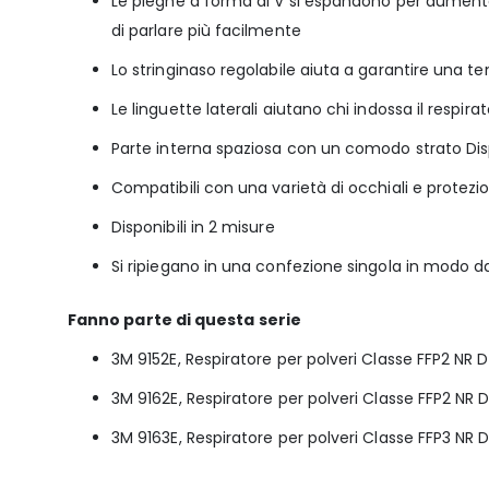
Le pieghe a forma di V si espandono per aumentare
di parlare più facilmente
Lo stringinaso regolabile aiuta a garantire una t
Le linguette laterali aiutano chi indossa il respira
Parte interna spaziosa con un comodo strato Dispo
Compatibili con una varietà di occhiali e protezi
Disponibili in 2 misure
Si ripiegano in una confezione singola in modo d
Fanno parte di questa serie
3M 9152E, Respiratore per polveri Classe FFP2 NR D
3M 9162E, Respiratore per polveri Classe FFP2 NR 
3M 9163E, Respiratore per polveri Classe FFP3 NR 