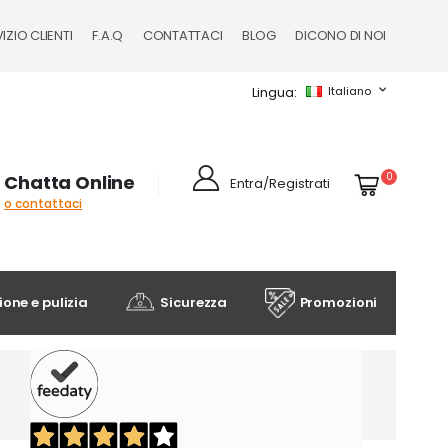
IZIO CLIENTI
F.A.Q
CONTATTACI
BLOG
DICONO DI NOI
Lingua
Italiano
Cart
elementi
0
Chatta Online
Entra/Registrati
o contattaci
one e pulizia
Sicurezza
Promozioni