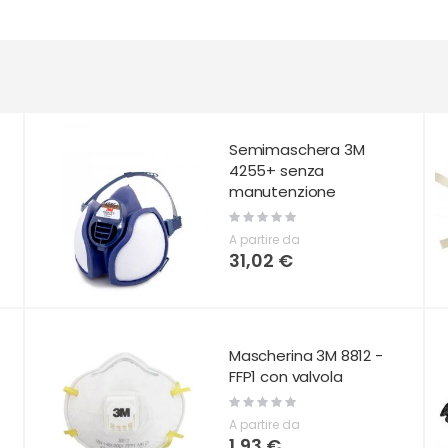
Semimaschera 3M
4255+ senza
manutenzione
Rating:
0%
A partire da
31,02 €
Mascherina 3M 8812 -
FFP1 con valvola
Rating:
0%
A partire da
1,93 €