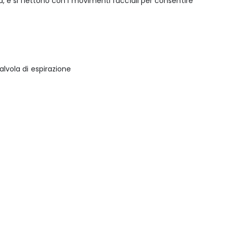
, e si flettono con i movimenti facciali per consentire
alvola di espirazione