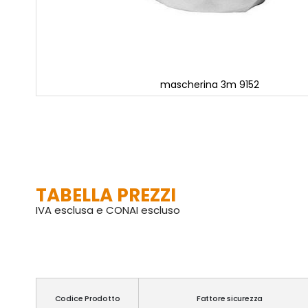
mascherina 3m 9152
Vai
all'inizio
della
galleria
di
immagini
TABELLA PREZZI
IVA esclusa e CONAI escluso
Codice Prodotto
Fattore sicurezza