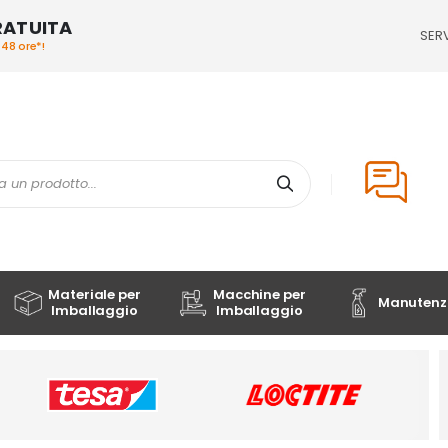
RATUITA
SERV
/48 ore*!
Cerca
Materiale per
Macchine per
Manutenzi
Imballaggio
Imballaggio