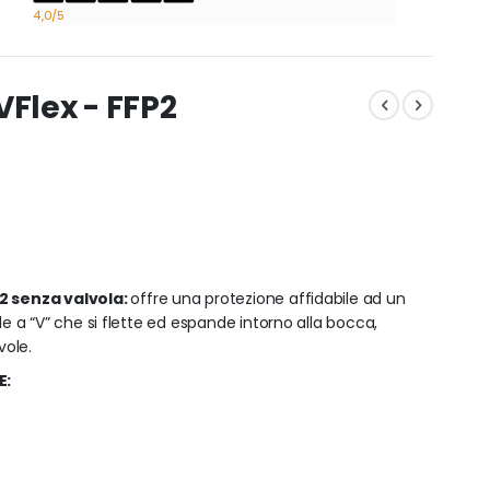
4,0
/5
Flex - FFP2
2 senza valvola:
offre una protezione affidabile ad un
a “V” che si flette ed espande intorno alla bocca,
vole.
E: