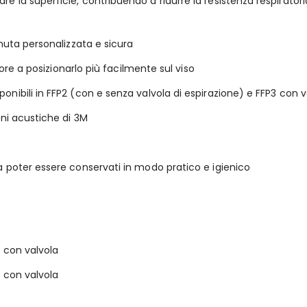
 la superficie, contribuendo a ridurre la resistenza respiratoria
enuta personalizzata e sicura
tore a posizionarlo più facilmente sul viso
nibili in FFP2 (con e senza valvola di espirazione) e FFP3 con v
oni acustiche di 3M
a poter essere conservati in modo pratico e igienico
D con valvola
D con valvola