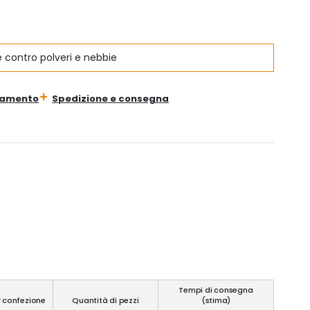
e contro polveri e nebbie
gamento
Spedizione e consegna
Tempi di consegna
r confezione
Quantità di pezzi
(stima)