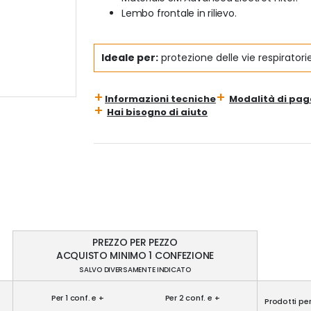
Lembo frontale in rilievo.
Ideale per:
protezione delle vie respiratori
Informazioni tecniche
Modalità di pa
Hai bisogno di aiuto
PREZZO PER PEZZO
ACQUISTO MINIMO 1 CONFEZIONE
SALVO DIVERSAMENTE INDICATO
Per 1 conf. e +
Per 2 conf. e +
Prodotti pe