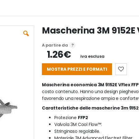
Mascherina 3M 9152E V
A partire da
1.26€
iva esclusa
MOSTRA PREZZI E FORMATI
Mascherina economica 3M 9152E VFlex FFP
costo contenuto. Hanno una design pieghevole 
favorendo una respirazione ampia e conforte
Caratteristiche delle mascherine 3m 9152
Protezione
FFP2
Valvola 3M Cool Flow™.
Stringinaso regolabile.
Materiale 3M Advanced Electret Filter.