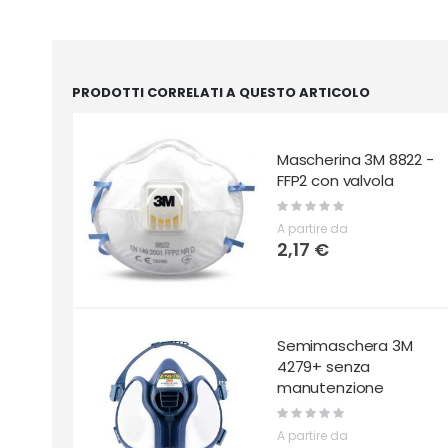
PRODOTTI CORRELATI A QUESTO ARTICOLO
Mascherina 3M 8822 -
FFP2 con valvola
Rating:
0%
A partire da
2,17 €
Semimaschera 3M
4279+ senza
manutenzione
Rating:
0%
A partire da