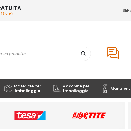
RATUITA
SERV
/48 ore*!
Cerca
Materiale per
Macchine per
Manutenzi
Imballaggio
Imballaggio