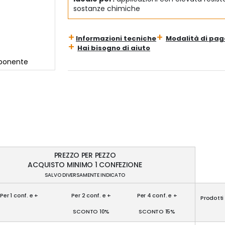
sostanze chimiche
Informazioni tecniche
Modalità di pa
Hai bisogno di aiuto
mponente
PREZZO PER PEZZO
ACQUISTO MINIMO 1 CONFEZIONE
SALVO DIVERSAMENTE INDICATO
Per 1 conf. e +
Per 2 conf. e +
Per 4 conf. e +
Prodotti
SCONTO 10%
SCONTO 15%