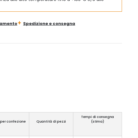
gamento
Spedizione e consegna
Tempi di consegna
 per confezione
Quantità di pezzi
(stima)