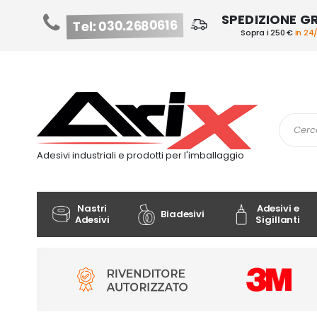
SPEDIZIONE G
Tel: 030.2680616
Sopra i 250 €
in 24
Salta
al
contenuto
Cerca
Adesivi industriali e prodotti per l'imballaggio
Nastri
Adesivi e
Biadesivi
Adesivi
Sigillanti