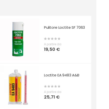
Pulitore Loctite SF 7063
Rating:
0%
A partire da
19,50 €
Loctite EA 9483 A&B
Rating:
0%
A partire da
25,71 €