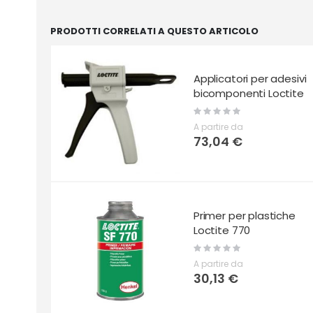
PRODOTTI CORRELATI A QUESTO ARTICOLO
Applicatori per adesivi
bicomponenti Loctite
Rating:
0%
A partire da
73,04 €
Primer per plastiche
Loctite 770
Rating:
0%
A partire da
30,13 €