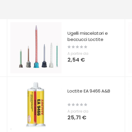
Ugelli miscelatori e
beccucci Loctite
Rating:
0%
A partire da
2,54 €
Loctite EA 9466 A&B
Rating:
0%
A partire da
25,71 €