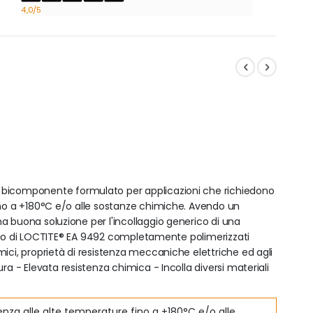
4,0
/5
o bicomponente formulato per applicazioni che richiedono
ino a +180°C e/o alle sostanze chimiche. Avendo un
a buona soluzione per l'incollaggio generico di una
laggio di LOCTITE® EA 9492 completamente polimerizzati
ici, proprietà di resistenza meccaniche elettriche ed agli
ra - Elevata resistenza chimica - Incolla diversi materiali
enza alle alte temperature fino a +180°C e/o alle