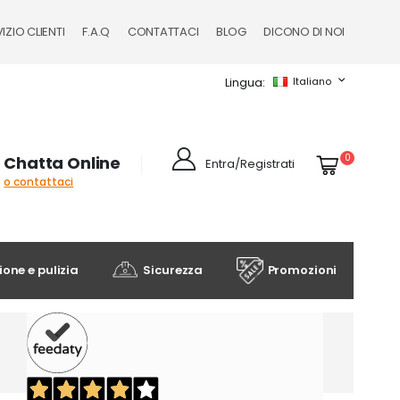
IZIO CLIENTI
F.A.Q
CONTATTACI
BLOG
DICONO DI NOI
Lingua
Italiano
Cart
elementi
0
Chatta Online
Entra/Registrati
o contattaci
one e pulizia
Sicurezza
Promozioni