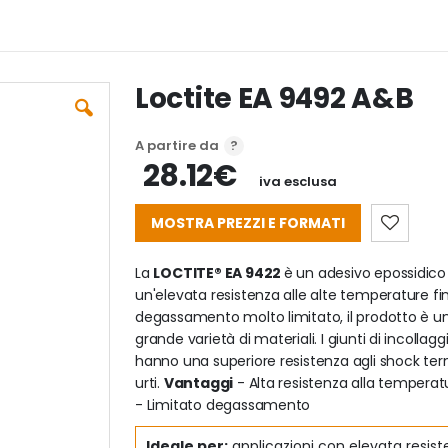
Loctite EA 9492 A&B
A partire da
28.12€
iva esclusa
MOSTRA PREZZI E FORMATI
La
LOCTITE® EA 9422
è un adesivo epossidic
un'elevata resistenza alle alte temperature f
degassamento molto limitato, il prodotto è un
grande varietà di materiali. I giunti di incol
hanno una superiore resistenza agli shock term
urti.
Vantaggi
- Alta resistenza alla temperatu
- Limitato degassamento
Ideale per:
applicazioni con elevata resist