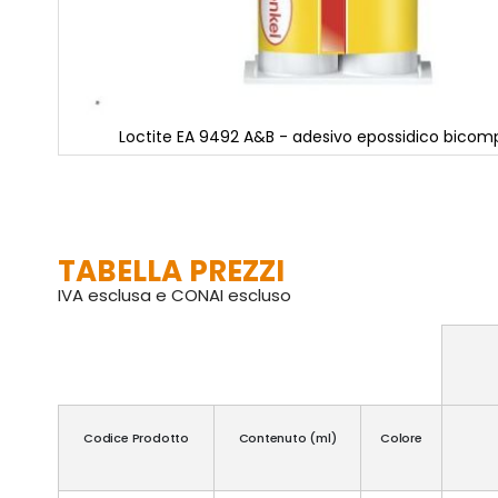
Loctite EA 9492 A&B - adesivo epossidico bico
Vai
all'inizio
della
galleria
di
TABELLA PREZZI
immagini
IVA esclusa e CONAI escluso
Codice Prodotto
Contenuto (ml)
Colore