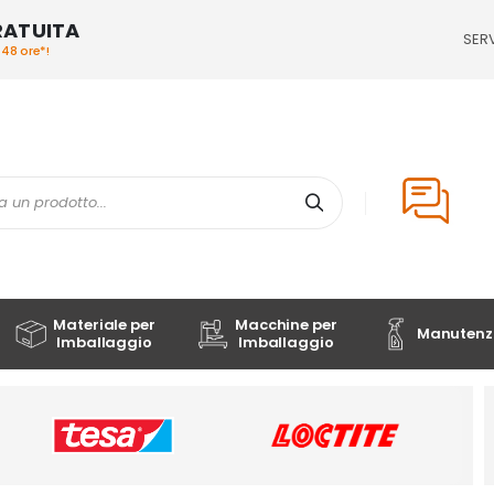
RATUITA
SERV
/48 ore*!
Cerca
Materiale per
Macchine per
Manutenzi
Imballaggio
Imballaggio