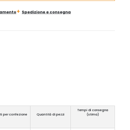
gamento
Spedizione e consegna
Tempi di consegna
ti per confezione
Quantità di pezzi
(stima)