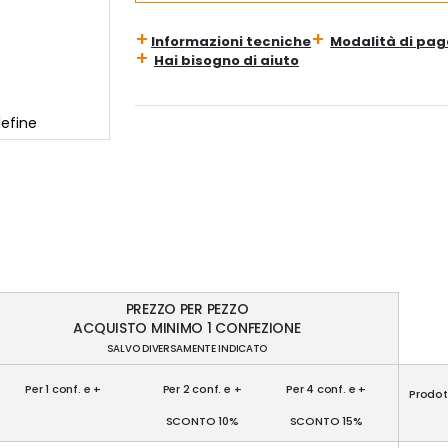
Informazioni tecniche
Modalità di pa
Hai bisogno di aiuto
lefine
PREZZO PER PEZZO
ACQUISTO MINIMO 1 CONFEZIONE
SALVO DIVERSAMENTE INDICATO
Per 1 conf. e +
Per 2 conf. e +
Per 4 conf. e +
Prodot
SCONTO 10%
SCONTO 15%