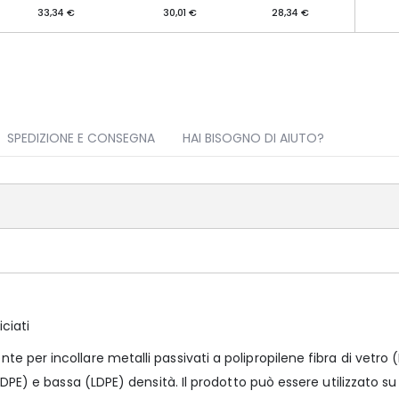
33,34 €
30,01 €
28,34 €
SPEDIZIONE E CONSEGNA
HAI BISOGNO DI AIUTO?
iciati
 per incollare metalli passivati a polipropilene fibra di vetro 
DPE) e bassa (LDPE) densità. Il prodotto può essere utilizzato su