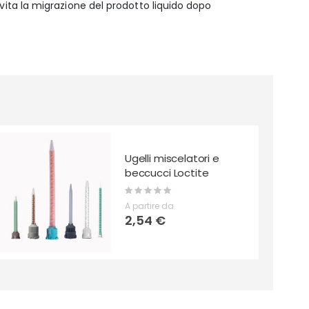
evita la migrazione del prodotto liquido dopo
Ugelli miscelatori e
beccucci Loctite
Rating:
0%
A partire da
2,54 €