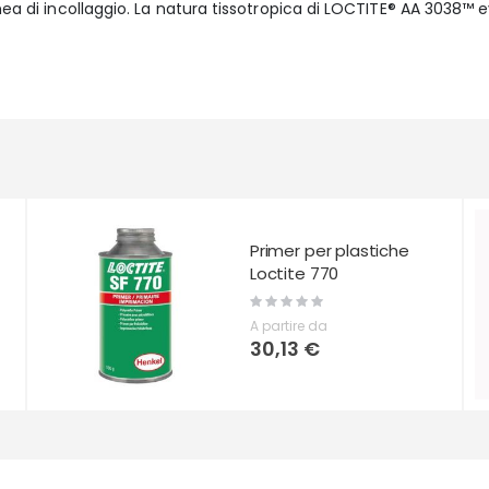
inea di incollaggio. La natura tissotropica di LOCTITE® AA 3038™ 
Primer per plastiche
Loctite 770
Rating:
0%
A partire da
30,13 €