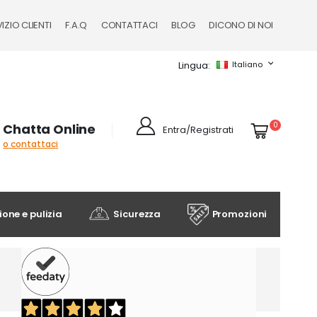
IZIO CLIENTI
F.A.Q
CONTATTACI
BLOG
DICONO DI NOI
Lingua
Italiano
Cart
elementi
0
Chatta Online
Entra/Registrati
o contattaci
one e pulizia
Sicurezza
Promozioni