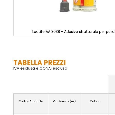
Loctite AA 3038 - Adesivo strutturale per polio
Vai
all'inizio
della
galleria
di
TABELLA PREZZI
immagini
IVA esclusa e CONAI escluso
Codice Prodotto
Contenuto (ml)
Colore