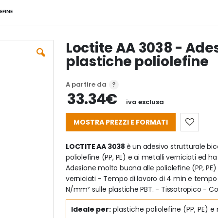
EFINE
Loctite AA 3038 - Ades
plastiche poliolefine
A partire da
33.34€
iva esclusa
MOSTRA PREZZI E FORMATI
LOCTITE AA 3038
è un adesivo strutturale b
poliolefine (PP, PE) e ai metalli verniciati ed h
Adesione molto buona alle poliolefine (PP, PE) 
verniciati - Tempo di lavoro di 4 min e tempo d
N/mm² sulle plastiche PBT. - Tissotropico - Col
Ideale per:
plastiche poliolefine (PP, PE) e 