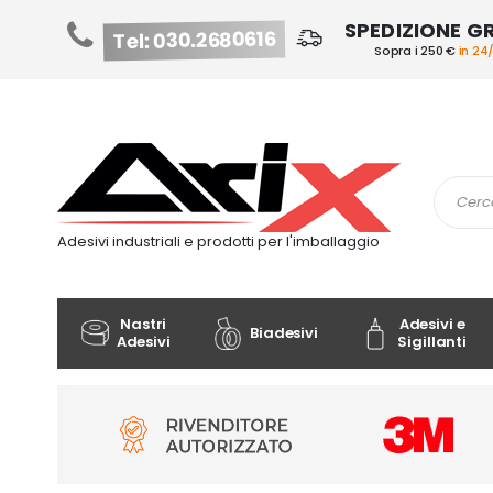
SPEDIZIONE G
Tel: 030.2680616
Sopra i 250 €
in 24
Salta
al
contenuto
Cerca
Adesivi industriali e prodotti per l'imballaggio
Nastri
Adesivi e
Biadesivi
Adesivi
Sigillanti