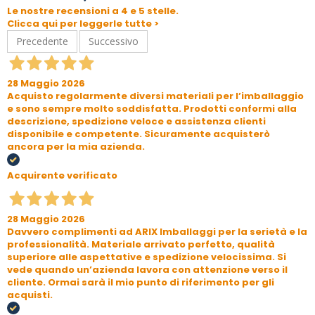
Le nostre recensioni a 4 e 5 stelle.
Clicca qui per leggerle tutte >
Precedente
Successivo
28 Maggio 2026
Acquisto regolarmente diversi materiali per l’imballaggio
e sono sempre molto soddisfatta. Prodotti conformi alla
descrizione, spedizione veloce e assistenza clienti
disponibile e competente. Sicuramente acquisterò
ancora per la mia azienda.
Acquirente verificato
28 Maggio 2026
Davvero complimenti ad ARIX Imballaggi per la serietà e la
professionalità. Materiale arrivato perfetto, qualità
superiore alle aspettative e spedizione velocissima. Si
vede quando un’azienda lavora con attenzione verso il
cliente. Ormai sarà il mio punto di riferimento per gli
acquisti.