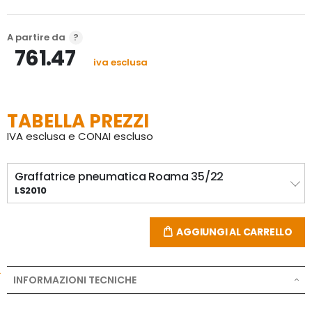
Disponibile in 3 modelli solo per punti 35 lunghezze 15 
-19 - 22mm. (1 singolo apparecchio per ogni tipo di 
punto).
A partire da
761.47
iva esclusa
TABELLA PREZZI
IVA esclusa e CONAI escluso
Graffatrice pneumatica Roama 35/22
LS2010
AGGIUNGI AL CARRELLO
INFORMAZIONI TECNICHE