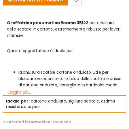
MOSTRA PREZZI E FORMATI
Graffatrice pneumatica Roama 35/22
 per chiusura 
delle scatole in cartone, estremamente robusta per lavori 
intensivi.
Questa aggraffatrice è ideale per:
la chiusura scatole cartone ondulato: utile per 
bloccare velocemente le falde delle scatole e casse 
di cartone ondulato, consigliata in particolar modo 
per i cartoni paletta e doppia e tripla onda.
Leggi di più...
Ideale per:
cartone ondulato, sigillare scatole, ottima
Peso: 2,6 kg
resistenza ai pesi
Utilizza punti metallici per cartone 35/22
Ulteriori informazioni tecniche