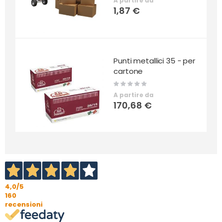
A partire da
1,87 €
Punti metallici 35 - per
cartone
Rating:
0%
A partire da
170,68 €
4,0
/5
160
recensioni