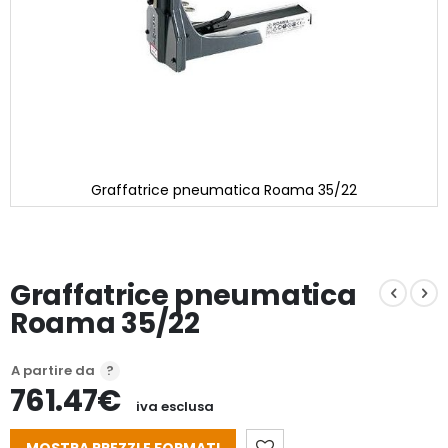
Graffatrice pneumatica Roama 35/22
Vai
all'inizio
della
galleria
Graffatrice pneumatica
di
immagini
Roama 35/22
A partire da
761.47€
iva esclusa