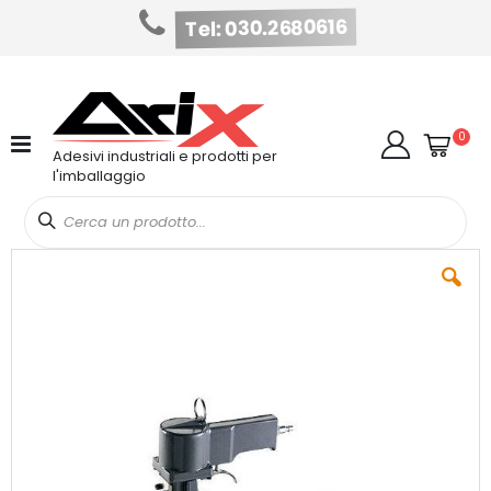
Tel: 030.2680616
Salta
al
contenuto
Cart
elem
0
Cerca
Adesivi industriali e prodotti per
l'imballaggio
Vai
alla
fine
della
galleria
di
immagini