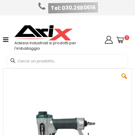
Tel: 030.2680616
Salta
al
contenuto
Cart
elem
0
Cerca
Adesivi industriali e prodotti per
l'imballaggio
Vai
alla
fine
della
galleria
di
immagini