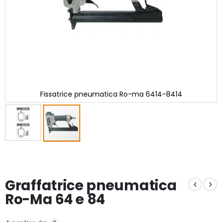
Fissatrice pneumatica Ro-ma 6414-8414
Vai
all'inizio
della
galleria
Graffatrice pneumatica
di
immagini
Ro-Ma 64 e 84