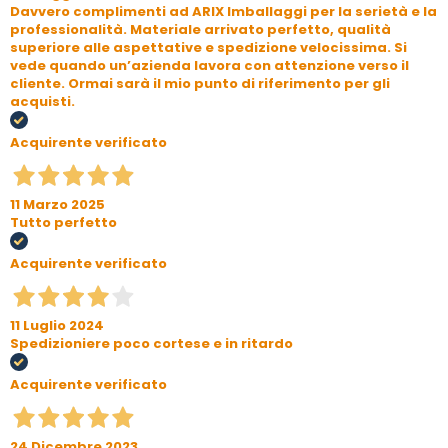
Davvero complimenti ad ARIX Imballaggi per la serietà e la
professionalità. Materiale arrivato perfetto, qualità
superiore alle aspettative e spedizione velocissima. Si
vede quando un’azienda lavora con attenzione verso il
cliente. Ormai sarà il mio punto di riferimento per gli
acquisti.
Acquirente verificato
11 Marzo 2025
Tutto perfetto
Acquirente verificato
11 Luglio 2024
Spedizioniere poco cortese e in ritardo
Acquirente verificato
24 Dicembre 2023