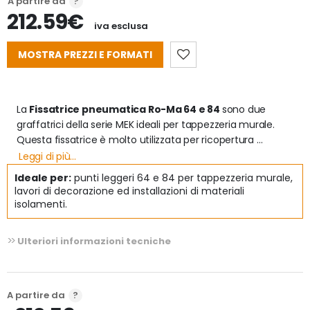
A partire da
212.59€
iva esclusa
MOSTRA PREZZI E FORMATI
La 
Fissatrice pneumatica Ro-Ma 64 e 84 
sono due 
graffatrici della serie MEK ideali per tappezzeria murale. 
Questa fissatrice è molto utilizzata per ricopertura 
poltrone e divani, lavori di decorazione ed installazioni di 
Leggi di più...
materiali isolamenti termici ed acustici, lavorazioni interne 
Ideale per:
punti leggeri 64 e 84 per tappezzeria murale,
di roulottes, camper e nella nautica.

lavori di decorazione ed installazioni di materiali
isolamenti.
Caratteristiche della graffatrice Ro-Ma 64 e 84:
- Impugnatura in gomma. 

Ulteriori informazioni tecniche
- Caricamento da sottobanchina. 

- Potente, leggera e compatta 

- fornita in una nuova robusta valigetta con fascia 
esplicativa a colori.

A partire da
- La fisstarice Ro-Ma 64, carica punti da 64/4 a 64/14
