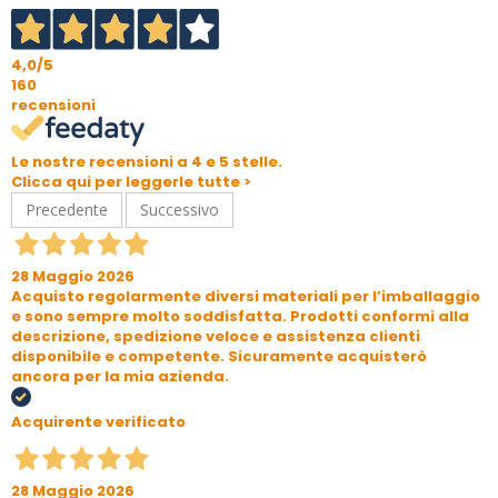
4,0
/5
160
recensioni
Le nostre recensioni a 4 e 5 stelle.
Clicca qui per leggerle tutte >
Precedente
Successivo
28 Maggio 2026
Acquisto regolarmente diversi materiali per l’imballaggio
e sono sempre molto soddisfatta. Prodotti conformi alla
descrizione, spedizione veloce e assistenza clienti
disponibile e competente. Sicuramente acquisterò
ancora per la mia azienda.
Acquirente verificato
28 Maggio 2026