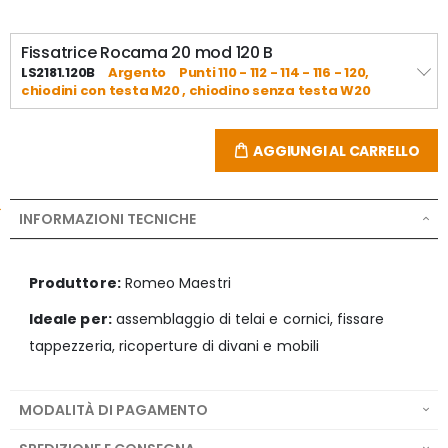
incorporato estraibile.

- Leggera : solo 690 gr contro 800-880 delle fissatrici della 
Fissatrice Rocama 20 mod 120 B
stessa categoria.

LS2181.120B
Argento
Punti 110 - 112 - 114 - 116 - 120,
chiodini con testa M20 , chiodino senza testa W20
GARANZIA: 2 anni.
AGGIUNGI AL CARRELLO
INFORMAZIONI TECNICHE
Produttore:
Romeo Maestri
Ideale per:
assemblaggio di telai e cornici, fissare
tappezzeria, ricoperture di divani e mobili
MODALITÀ DI PAGAMENTO