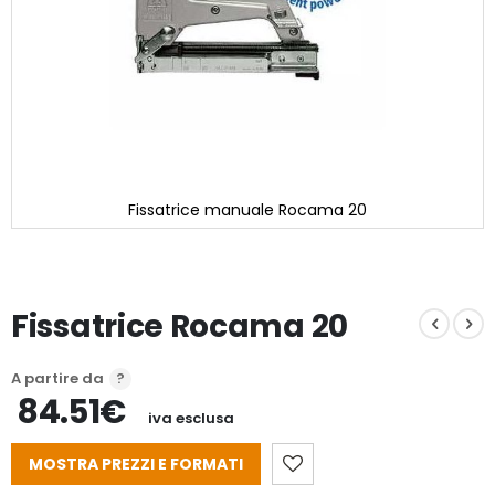
Fissatrice manuale Rocama 20
Vai
all'inizio
della
galleria
Fissatrice Rocama 20
di
immagini
A partire da
84.51€
iva esclusa
MOSTRA PREZZI E FORMATI