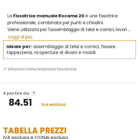
La 
Fissatrice manuale Rocama 20
 è una fissatrice 
professionale, combinata per punti e chiodini.

Viene utilizzata per l'assemblaggio di telai e cornici, lavori 
di decorazione, fissare tappezzeria, ricoperture di divani e 
Leggi di più...
mobili,  fissare tutti i tipi di carta e stoffa, zoccolini, profili in 
Ideale per:
assemblaggio di telai e cornici, fissare
legno, stands, arredamento negozi. 

tappezzeria, ricoperture di divani e mobili
Caratteristiche

Ulteriori informazioni tecniche
- carrello di studio esclusivo MAESTRI costruito 
completamente in lamiera nichelata che consente 
l'utilizzo di tutte le altezze dei punti previste senza nessun 
tipo di regolazione.

A partire da
- regolazione di potenza, che rappresenta un'alternativa 
84.51
più economica alle fissatrici pneumatiche.

iva esclusa
- struttura di pressofusione in lega speciale di alluminio-
silicio, verniciatura epossidica ad alta resistenza.

- Infigge completamente i punti ed i chiodini delle altezze 
TABELLA PREZZI
previste su legno duro (es. faggio).

IVA esclusa e CONAI escluso
- caricamento posteriore con spingipunto rotante 