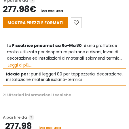
A partire da
277.98€
iva esclusa
MOSTRA PREZZI E FORMATI
La 
Fissatrice pneumatica Ro-Ma 80 
 è una graffatrice 
molto utilizzata per ricopertura poltrone e divani, lavori di 
decorazione ed installazioni di materiali isolamenti termici 
ed acustici, lavorazioni interne di roulottes, camper e nella 
Leggi di più...
nautica.

Ideale per:
punti leggeri 80 per tappezzeria, decorazione,
installazione materiali isolanti-termici.
Caratteristiche della graffatrice Ro-Ma 80:
- Impugnatura in gomma. 

Ulteriori informazioni tecniche
- Caricamento da sottobanchina. 

- Potente, leggera e compatta 

- fornita in una nuova robusta valigetta con fascia 
esplicativa a colori.

A partire da
- Carica punti da 80/4 a 80/16

277.98
- Peso: 1.000g

iva esclusa