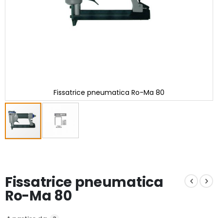
Fissatrice pneumatica Ro-Ma 80
Vai
all'inizio
della
galleria
Fissatrice pneumatica
di
immagini
Ro-Ma 80