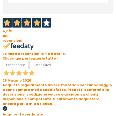
4,0
/5
160
recensioni
Le nostre recensioni a 4 e 5 stelle.
Clicca qui per leggerle tutte >
Precedente
Successivo
28 Maggio 2026
Acquisto regolarmente diversi materiali per l’imballaggio
e sono sempre molto soddisfatta. Prodotti conformi alla
descrizione, spedizione veloce e assistenza clienti
disponibile e competente. Sicuramente acquisterò
ancora per la mia azienda.
Acquirente verificato