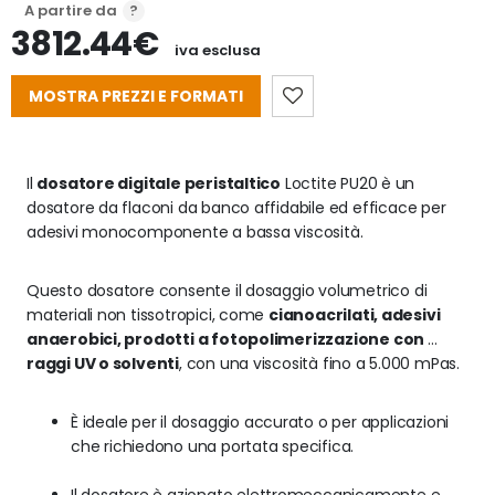
A partire da
3812.44€
iva esclusa
MOSTRA PREZZI E FORMATI
Il 
dosatore digitale peristaltico
 Loctite PU20 è un 
dosatore da flaconi da banco affidabile ed efficace per 
adesivi monocomponente a bassa viscosità.
Questo dosatore consente il dosaggio volumetrico di 
materiali non tissotropici, come 
cianoacrilati, adesivi 
anaerobici, prodotti a fotopolimerizzazione con 
raggi UV o solventi
, con una viscosità fino a 5.000 mPas. 
È ideale per il dosaggio accurato o per applicazioni 
che richiedono una portata specifica.