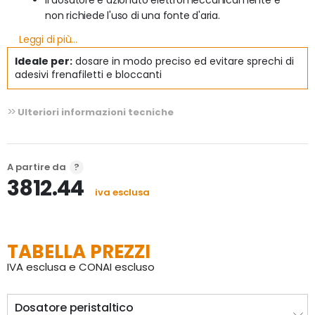
Il dosatore è azionato elettromeccanicamente e 
non richiede l'uso di una fonte d'aria.
Leggi di più...
Trasferisce liquidi attraverso lo spostamento di 
Ideale per:
dosare in modo preciso ed evitare sprechi di
pressione applicato dal rotore che ruota contro un 
adesivi frenafiletti e bloccanti
tubo che trasporta il materiale dal flacone a una 
valvola di dosaggio manuale.
Ulteriori informazioni tecniche
Può essere utilizzato come stazione di lavoro 
manuale o semiautomatica.
A partire da
3812.44
iva esclusa
TABELLA PREZZI
IVA esclusa e CONAI escluso
Dosatore peristaltico