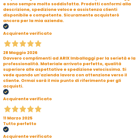
e sono sempre molto soddisfatta. Prodotti conformi alla
descrizione, spedizione veloce e assistenza clienti
disponibile e competente. Sicuramente acquisterò
ancora per la mia azienda.
Acquirente verificato
28 Maggio 2026
Davvero complimenti ad ARIX Imballaggi per la serietà e la
professionalità. Materiale arrivato perfetto, qualità
superiore alle aspettative e spedizione velocissima. Si
vede quando un’azienda lavora con attenzione verso il
cliente. Ormai sarà il mio punto di riferimento per gli
acquisti.
Acquirente verificato
11 Marzo 2025
Tutto perfetto
Acquirente verificato