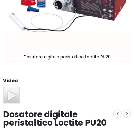
Dosatore digitale peristaltico Loctite PU20
Vai
all'inizio
della
Video
:
galleria
di
immagini
Dosatore digitale
peristaltico Loctite PU20