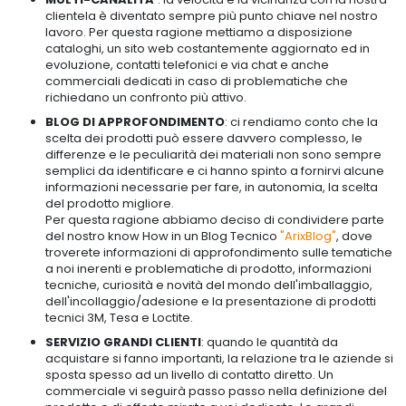
clientela è diventato sempre più punto chiave nel nostro
lavoro. Per questa ragione mettiamo a disposizione
cataloghi, un sito web costantemente aggiornato ed in
evoluzione, contatti telefonici e via chat e anche
commerciali dedicati in caso di problematiche che
richiedano un confronto più attivo.
BLOG DI APPROFONDIMENTO
: ci rendiamo conto che la
scelta dei prodotti può essere davvero complesso, le
differenze e le peculiarità dei materiali non sono sempre
semplici da identificare e ci hanno spinto a fornirvi alcune
informazioni necessarie per fare, in autonomia, la scelta
del prodotto migliore.
Per questa ragione abbiamo deciso di condividere parte
del nostro
know How
in un Blog Tecnico
"ArixBlog"
, dove
troverete informazioni di approfondimento sulle tematiche
a noi inerenti e problematiche di prodotto, informazioni
tecniche, curiosità e novità del mondo dell'imballaggio,
dell'incollaggio/adesione e la presentazione di prodotti
tecnici 3M, Tesa e Loctite.
SERVIZIO GRANDI CLIENTI
: quando le quantità da
acquistare si fanno importanti, la relazione tra le aziende si
sposta spesso ad un livello di contatto diretto. Un
commerciale vi seguirà passo passo nella definizione del