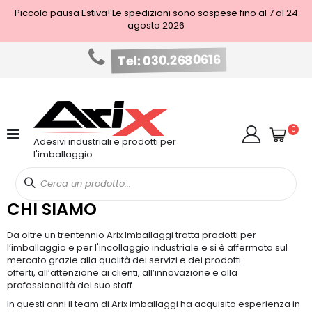
Piccola pausa Estiva! Le spedizioni sono sospese fino al 7 al 24
agosto 2026
Tel: 030.2680616
Salta
al
contenuto
Cart
elem
0
Cerca
Adesivi industriali e prodotti per
l'imballaggio
CHI SIAMO
Da oltre un trentennio Arix Imballaggi tratta
prodotti per
l’imballaggio e per l'incollaggio industriale
e si è affermata sul
mercato grazie alla
qualità dei servizi e dei prodotti
offerti,
all’attenzione ai clienti, all’innovazione e alla
professionalità del suo staff.
In questi anni il team di Arix imballaggi ha acquisito
esperienza in