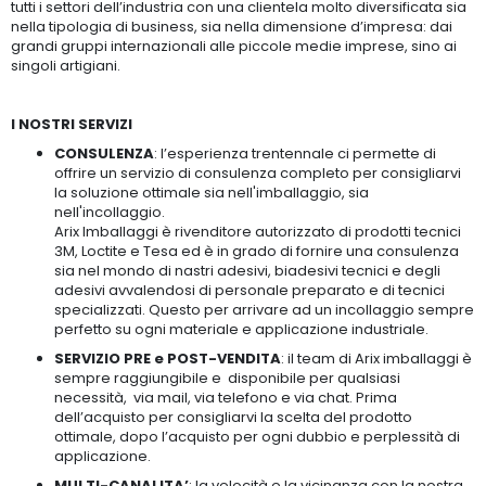
tutti i settori dell’industria
con una clientela molto diversificata sia
nella tipologia di business, sia nella dimensione d’impresa: dai
grandi gruppi internazionali alle piccole medie imprese, sino ai
singoli artigiani.
I NOSTRI SERVIZI
CONSULENZA
:
l’esperienza trentennale ci permette di
offrire un servizio di consulenza completo per consigliarvi
la soluzione ottimale sia nell'imballaggio, sia
nell'incollaggio.
Arix Imballaggi è
rivenditore autorizzato di prodotti tecnici
3M, Loctite e Tesa
ed è in grado di fornire una consulenza
sia nel mondo di nastri adesivi, biadesivi tecnici e degli
adesivi avvalendosi di personale preparato e di tecnici
specializzati. Questo per arrivare ad un incollaggio sempre
perfetto su ogni materiale e applicazione industriale.
SERVIZIO PRE e POST-VENDITA
: il team di Arix imballaggi è
sempre raggiungibile e disponibile per qualsiasi
necessità, via mail, via telefono e via chat.
Prima
dell’acquisto per consigliarvi la scelta del prodotto
ottimale, dopo l’acquisto per ogni dubbio e perplessità di
applicazione.
MULTI-CANALITA’
: la velocità e la vicinanza con la nostra