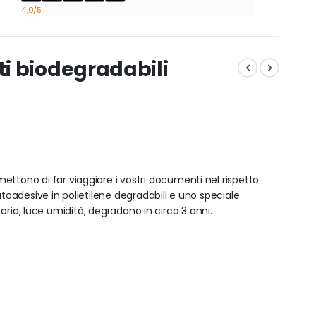
4,0
/5
i biodegradabili
ettono di far viaggiare i vostri documenti nel rispetto
adesive in polietilene degradabili e uno speciale
, aria, luce umidità, degradano in circa 3 anni.