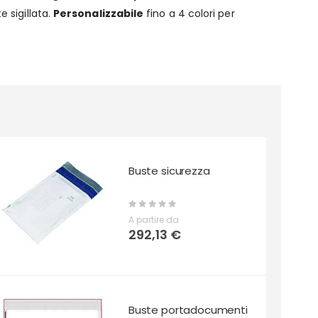
e sigillata.
Personalizzabile
fino a 4 colori per
Buste sicurezza
Rating:
0%
A partire da
292,13 €
Buste portadocumenti