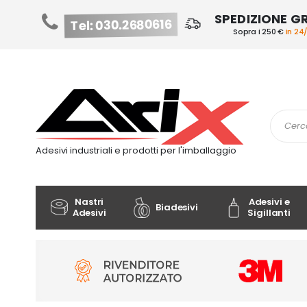
SPEDIZIONE G
Tel: 030.2680616
Sopra i 250 €
in 24
Salta
al
contenuto
Cerca
Adesivi industriali e prodotti per l'imballaggio
Nastri
Adesivi e
Biadesivi
Adesivi
Sigillanti