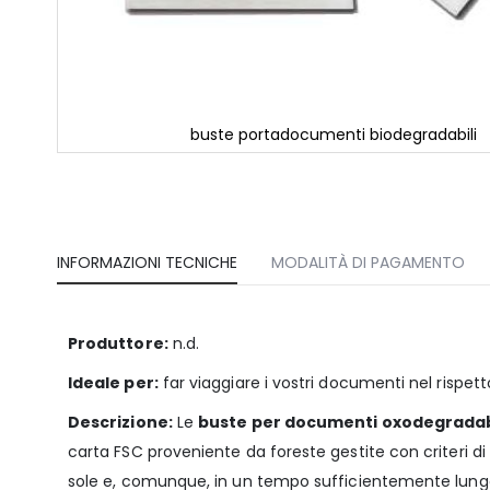
buste portadocumenti biodegradabili
Vai
all'inizio
della
galleria
di
immagini
INFORMAZIONI TECNICHE
MODALITÀ DI PAGAMENTO
Produttore:
n.d.
Ideale per:
far viaggiare i vostri documenti nel rispett
Descrizione:
Le
buste per documenti oxodegradab
carta FSC proveniente da foreste gestite con criteri di
sole e, comunque, in un tempo sufficientemente lungo