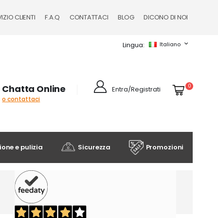
IZIO CLIENTI
F.A.Q
CONTATTACI
BLOG
DICONO DI NOI
Lingua
Italiano
Cart
elementi
0
Chatta Online
Entra/Registrati
o contattaci
one e pulizia
Sicurezza
Promozioni