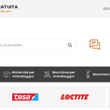
RATUITA
SERV
/48 ore*!
Cerca
Materiale per
Macchine per
Manutenzi
Imballaggio
Imballaggio