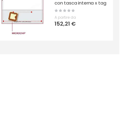
con tasca interna x tag
Rating:
0%
A partire da
152,21 €