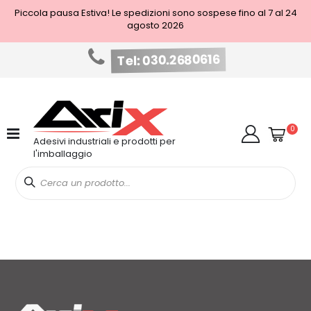
Piccola pausa Estiva! Le spedizioni sono sospese fino al 7 al 24
agosto 2026
Tel: 030.2680616
Salta
al
contenuto
Cart
elem
0
Cerca
Adesivi industriali e prodotti per
l'imballaggio